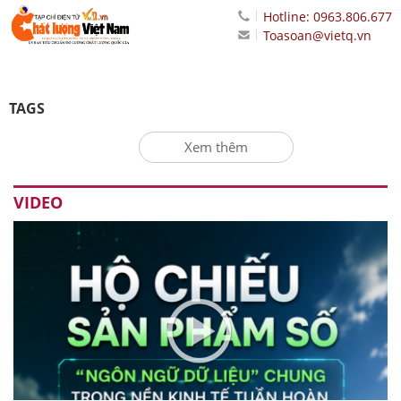
Hotline: 0963.806.677
Toasoan@vietq.vn
TAGS
Xem thêm
VIDEO