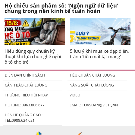
Hộ chiếu sản phẩm số: 'Ngôn ngữ dữ liệu'
chung trong nền kinh tế tuần hoàn
Hiểu đúng quy chuẩn kỹ
5 lưu ý khi mua xe đạp điện,
thuật khi lựa chọn ghế ngồi
tránh 'tiền mất tật mang'
ô tô cho trẻ
DIỄN ĐÀN CHÍNH SÁCH
TIÊU CHUẨN CHẤT LƯỢNG
CẢNH BÁO CHẤT LƯỢNG
NĂNG SUẤT CHẤT LƯỢNG
THƯƠNG HIỆU HỘI NHẬP
VIDEO
HOTLINE: 0963.806.677
EMAIL:
TOASOAN@VIETQ.VN
LIÊN HỆ QUẢNG CÁO :
TEL:0988.624.621