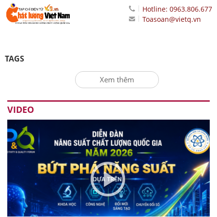
Hotline: 0963.806.677
Toasoan@vietq.vn
TAGS
Xem thêm
VIDEO