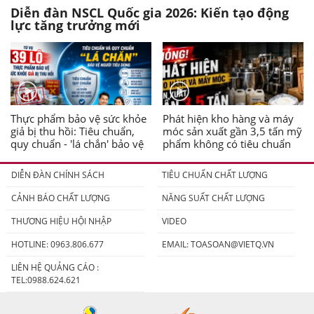
Diễn đàn NSCL Quốc gia 2026: Kiến tạo động
lực tăng trưởng mới
Thực phẩm bảo vệ sức khỏe
Phát hiện kho hàng và máy
giả bị thu hồi: Tiêu chuẩn,
móc sản xuất gần 3,5 tấn mỹ
quy chuẩn - 'lá chắn' bảo vệ
phẩm không có tiêu chuẩn
người tiêu dùng
DIỄN ĐÀN CHÍNH SÁCH
TIÊU CHUẨN CHẤT LƯỢNG
CẢNH BÁO CHẤT LƯỢNG
NĂNG SUẤT CHẤT LƯỢNG
THƯƠNG HIỆU HỘI NHẬP
VIDEO
HOTLINE: 0963.806.677
EMAIL:
TOASOAN@VIETQ.VN
LIÊN HỆ QUẢNG CÁO :
TEL:0988.624.621