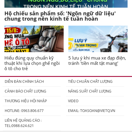
Hộ chiếu sản phẩm số: 'Ngôn ngữ dữ liệu'
chung trong nền kinh tế tuần hoàn
Hiểu đúng quy chuẩn kỹ
5 lưu ý khi mua xe đạp điện,
thuật khi lựa chọn ghế ngồi
tránh 'tiền mất tật mang'
ô tô cho trẻ
DIỄN ĐÀN CHÍNH SÁCH
TIÊU CHUẨN CHẤT LƯỢNG
CẢNH BÁO CHẤT LƯỢNG
NĂNG SUẤT CHẤT LƯỢNG
THƯƠNG HIỆU HỘI NHẬP
VIDEO
HOTLINE: 0963.806.677
EMAIL:
TOASOAN@VIETQ.VN
LIÊN HỆ QUẢNG CÁO :
TEL:0988.624.621