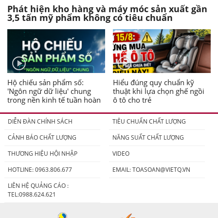
Phát hiện kho hàng và máy móc sản xuất gần
3,5 tấn mỹ phẩm không có tiêu chuẩn
Hộ chiếu sản phẩm số:
Hiểu đúng quy chuẩn kỹ
'Ngôn ngữ dữ liệu' chung
thuật khi lựa chọn ghế ngồi
trong nền kinh tế tuần hoàn
ô tô cho trẻ
DIỄN ĐÀN CHÍNH SÁCH
TIÊU CHUẨN CHẤT LƯỢNG
CẢNH BÁO CHẤT LƯỢNG
NĂNG SUẤT CHẤT LƯỢNG
THƯƠNG HIỆU HỘI NHẬP
VIDEO
HOTLINE: 0963.806.677
EMAIL:
TOASOAN@VIETQ.VN
LIÊN HỆ QUẢNG CÁO :
TEL:0988.624.621