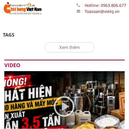
Hotline: 0963.806.677
Toasoan@vietq.vn
TAGS
Xem thêm
VIDEO