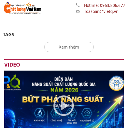
Hotline: 0963.806.677
Toasoan@vietq.vn
TAGS
Xem thêm
VIDEO