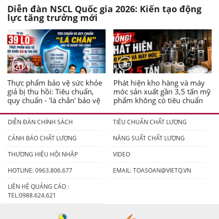
Diễn đàn NSCL Quốc gia 2026: Kiến tạo động
lực tăng trưởng mới
Thực phẩm bảo vệ sức khỏe
Phát hiện kho hàng và máy
giả bị thu hồi: Tiêu chuẩn,
móc sản xuất gần 3,5 tấn mỹ
quy chuẩn - 'lá chắn' bảo vệ
phẩm không có tiêu chuẩn
người tiêu dùng
DIỄN ĐÀN CHÍNH SÁCH
TIÊU CHUẨN CHẤT LƯỢNG
CẢNH BÁO CHẤT LƯỢNG
NĂNG SUẤT CHẤT LƯỢNG
THƯƠNG HIỆU HỘI NHẬP
VIDEO
HOTLINE: 0963.806.677
EMAIL:
TOASOAN@VIETQ.VN
LIÊN HỆ QUẢNG CÁO :
TEL:0988.624.621