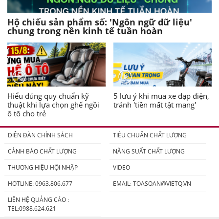
Hộ chiếu sản phẩm số: 'Ngôn ngữ dữ liệu'
chung trong nền kinh tế tuần hoàn
Hiểu đúng quy chuẩn kỹ
5 lưu ý khi mua xe đạp điện,
thuật khi lựa chọn ghế ngồi
tránh 'tiền mất tật mang'
ô tô cho trẻ
DIỄN ĐÀN CHÍNH SÁCH
TIÊU CHUẨN CHẤT LƯỢNG
CẢNH BÁO CHẤT LƯỢNG
NĂNG SUẤT CHẤT LƯỢNG
THƯƠNG HIỆU HỘI NHẬP
VIDEO
HOTLINE: 0963.806.677
EMAIL:
TOASOAN@VIETQ.VN
LIÊN HỆ QUẢNG CÁO :
TEL:0988.624.621