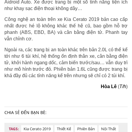
Aidroid Auto. Xe được trang bị một số tính năng tiện ích
như khay sạc điện thoại không dây…
Công nghệ an toàn trên xe Kia Cerato 2019 bản cao cấp
nhất được hé lộ không khác thế hệ cũ, bao gồm hỗ trợ
phanh (ABS, EBD, BA) và cân bằng điện tử. Phanh tay
vẫn chỉnh cơ.
Ngoài ra, các trang bị an toàn khác trên bản 2.0L có thể kể
tới như 6 túi khí, hệ thống ổn định thân xe, cân bằng điện
tử, khởi hành ngang dốc, cảm biến trước/sau… vẫn duy trì
như mô hình trước đó. Phiên bản 1.6L cũng được trang bị
khá đầy đủ các tính năng kể trên nhưng sẽ chỉ có 2 túi khí.
Hòa Lê
(
T/h
)
CHIA SẺ ĐẾN BẠN BÈ:
Kia Cerato 2019
Thiết Kế
Phiên Bản
Nội Thất
TAGS: