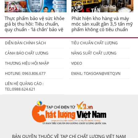
Thực phẩm bảo vệ sức khỏe
Phát hiện kho hàng và máy
giả bị thu hồi: Tiêu chuẩn,
móc sản xuất gần 3,5 tấn mỹ
quy chuẩn - 'lá chắn' bảo vệ
phẩm không có tiêu chuẩn
người tiêu dùng
DIỄN ĐÀN CHÍNH SÁCH
TIÊU CHUẨN CHẤT LƯỢNG
CẢNH BÁO CHẤT LƯỢNG
NĂNG SUẤT CHẤT LƯỢNG
THƯƠNG HIỆU HỘI NHẬP
VIDEO
HOTLINE: 0963.806.677
EMAIL:
TOASOAN@VIETQ.VN
LIÊN HỆ QUẢNG CÁO :
TEL:0988.624.621
BẢN QUYỀN THUỘC VỀ TẠP CHÍ CHẤT LƯỢNG VIỆT NAM