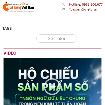
Hotline: 0963.806.677
Toasoan@vietq.vn
TAGS
Xem thêm
VIDEO