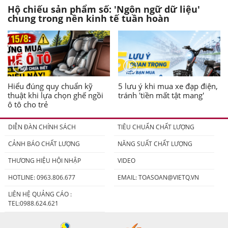
Hộ chiếu sản phẩm số: 'Ngôn ngữ dữ liệu'
chung trong nền kinh tế tuần hoàn
Hiểu đúng quy chuẩn kỹ
5 lưu ý khi mua xe đạp điện,
thuật khi lựa chọn ghế ngồi
tránh 'tiền mất tật mang'
ô tô cho trẻ
DIỄN ĐÀN CHÍNH SÁCH
TIÊU CHUẨN CHẤT LƯỢNG
CẢNH BÁO CHẤT LƯỢNG
NĂNG SUẤT CHẤT LƯỢNG
THƯƠNG HIỆU HỘI NHẬP
VIDEO
HOTLINE: 0963.806.677
EMAIL:
TOASOAN@VIETQ.VN
LIÊN HỆ QUẢNG CÁO :
TEL:0988.624.621