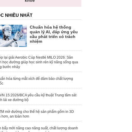
khỏe
C NHIỀU NHẤT
Chuẩn hóa hệ thống
quản lý AI, đáp ứng yêu
cầu phát triển có trách
nhiệm
p lại giải Aerobic Cúp Nestlé MILO 2026: Sân
i học đường giúp học sinh rèn kỹ năng sống qua
g bước nhảy
ẩn hóa từng mắt xích để đảm bảo chất lượng
ốc
N 15:2026/BCA yêu cầu kỹ thuật Trung tâm sát
h lái xe đường bộ
M mở đường cho thế hệ sản phẩm gốm in 3D
 hơn, an toàn hơn
 bẩy mới nâng cao năng suất, chất lượng doanh