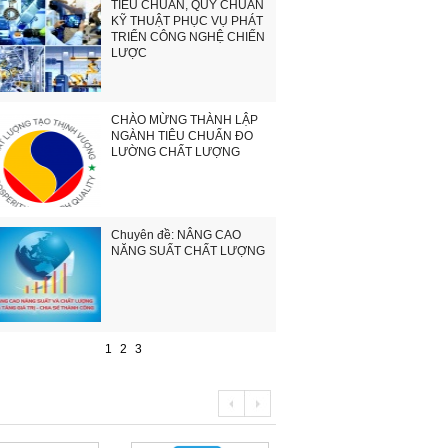
TIÊU CHUẨN, QUY CHUẨN
KỸ THUẬT PHỤC VỤ PHÁT
TRIỂN CÔNG NGHỆ CHIẾN
LƯỢC
CHÀO MỪNG THÀNH LẬP
NGÀNH TIÊU CHUẨN ĐO
LƯỜNG CHẤT LƯỢNG
Chuyên đề: NÂNG CAO
NĂNG SUẤT CHẤT LƯỢNG
1
2
3