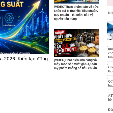
trái phép
[VIDEO]Thực phẩm bảo vệ sức
khỏe giả bị thu hồi: Tiêu chuẩn,
ĐỌ
quy chuẩn - 'lá chắn' bảo vệ
người tiêu dùng
Khé
chơ
từn
 2026: Kiến tạo động
[VIDEO]Phát hiện kho hàng và
máy móc sản xuất gần 3,5 tấn
Chu
mỹ phẩm không có tiêu chuẩn
thu
QCV
hạc
AST
bền
Đòn