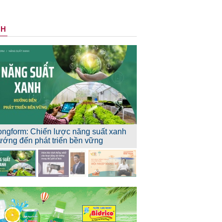
NH
ongform: Chiến lược năng suất xanh
ướng đến phát triển bền vững