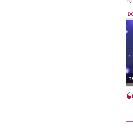
ngh
ĐỐ
ó Viện trưởng
T
ệc phải làm
Việc sử dụng hiệu quả chính
và trên thực tế
sách tài khóa không chỉ mang ý
 hành như tăng
nghĩa hỗ trợ ngắn hạn mà còn
a học công
đóng vai trò tạo nền tảng cho
 các cơ chế
tăng trưởng bền vững dài hạn.
i mới sáng tạo,