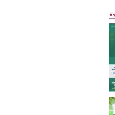
Ả
L
h