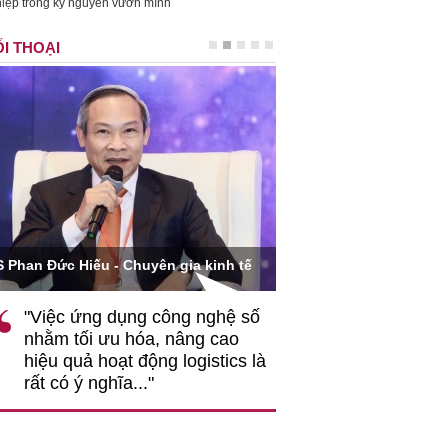
iệp trong kỷ nguyên vươn mình
I THOẠI
Ông Hoàng Quang Phòn
S Phan Đức Hiếu - Chuyên gia kinh tế
VCCI
"Việc ứng dụng công nghệ số
""Theo tôi, cần 
nhằm tối ưu hóa, nâng cao
gốc rễ về nhận
hiệu quả hoạt động logistics là
nghiệp cần coi
rất có ý nghĩa..."
động hài hoà là
triển..."