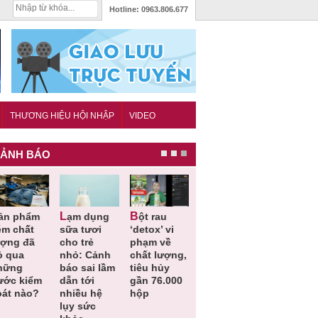
Hotline:
0963.806.677
THƯƠNG HIỆU HỘI NHẬP
VIDEO
ẢNH BÁO
Lạm dụng
Bột rau
Những quy
Thu hồi đồ
ém chất
sữa tươi
‘detox’ vi
định cần
ngủ trẻ e
ượng đã
cho trẻ
phạm về
biết trong
Michley d
ỏ qua
nhỏ: Cảnh
chất lượng,
QCVN
không đá
hững
báo sai lầm
tiêu hủy
25:2025/BCT
ứng tiêu
ước kiểm
dẫn tới
gần 76.000
để hạn chế
chuẩn an
oát nào?
nhiều hệ
hộp
sự cố điện
toàn
lụy sức
khi thi công