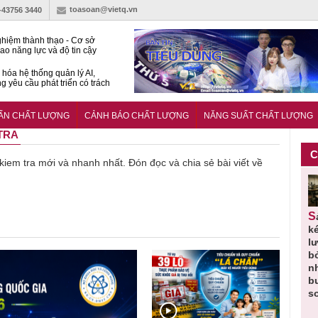
toasoan@vietq.vn
)-43756 3440
hiệm thành thạo - Cơ sở
ao năng lực và độ tin cậy
thí nghiệm
hóa hệ thống quản lý AI,
g yêu cầu phát triển có trách
15:2026/BCA yêu cầu kỹ
Trung tâm sát hạch lái xe
UẨN CHẤT LƯỢNG
CẢNH BÁO CHẤT LƯỢNG
NĂNG SUẤT CHẤT LƯỢNG
 bộ
 TRA
C
 kiem tra mới và nhanh nhất. Đón đọc và chia sẻ bài viết về
Thu hồi
Người tiêu
Cảnh báo
Thu hồi
Sản phẩm
 em
Cao lỏng
dùng cần
sản phẩm
toàn quốc
k
 do
Cảm cúm
cảnh giác
nhập ngoại
và tiêu hủy
l
áp
Bảo
lựa chọn
bị thu hồi
nước rửa
b
u
Phương
thịt lợn đạt
do mất an
tay dạng
n
n
không đạt
tiêu chuẩn
toàn có thể
bọt Layer
b
chất lượng
và an toàn
xuất hiện
Clean do
s
tại Việt Nam
sản xuất