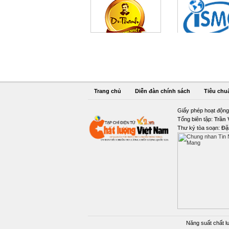
Trang chủ
Diễn đàn chính sách
Tiêu chu
Giấy phép hoạt động
Tổng biên tập:
Trần
Thư ký tòa soạn:
Đặ
Năng suất chất l