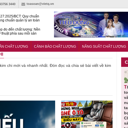
toasoan@vietq.vn
-43756 3440
27:2025/BCT: Quy chuẩn
ng chuẩn quản lý an toàn
rình thủy điện
p đo đến chất lượng: Nền
ỹ thuật phía sau mỗi sản
n cư Phước Thọ: Hạt nhân
 hoạch đô thị tri thức tại
UẨN CHẤT LƯỢNG
CẢNH BÁO CHẤT LƯỢNG
NĂNG SUẤT CHẤT LƯỢNG
Long
HI
C
ề kim chi mới và nhanh nhất. Đón đọc và chia sẻ bài viết về kim
Thu hồi
Thu hồi
Người tiêu
Cảnh báo
Thu hồi
ực
toàn quốc
Cao lỏng
dùng cần
sản phẩm
t
ảo
sản phẩm
Cảm cúm
cảnh giác
nhập ngoại
và
tắm gội
Bảo
lựa chọn
bị thu hồi
n
,
Oatrum và
Phương
thịt lợn đạt
do mất an
t
t
Tabame Pro
không đạt
tiêu chuẩn
toàn có thể
b
ị
không đạt
chất lượng
và an toàn
xuất hiện
C
chất lượng
tại Việt Nam
s