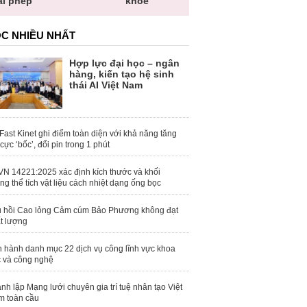
ái phép
khỏe
toàn quố
C NHIỀU NHẤT
Hợp lực đại học – ngân
hàng, kiến tạo hệ sinh
thái AI Việt Nam
Fast Kinet ghi điểm toàn diện với khả năng tăng
 cực ‘bốc’, đổi pin trong 1 phút
N 14221:2025 xác định kích thước và khối
ng thể tích vật liệu cách nhiệt dạng ống bọc
 hồi Cao lỏng Cảm cúm Bảo Phương không đạt
t lượng
 hành danh mục 22 dịch vụ công lĩnh vực khoa
 và công nghệ
nh lập Mạng lưới chuyên gia trí tuệ nhân tạo Việt
 toàn cầu