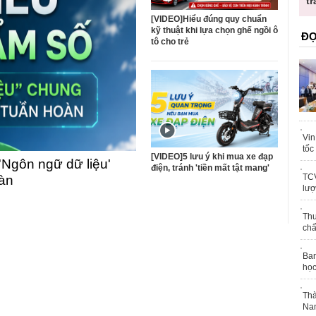
ốc
tr
[VIDEO]Hiểu đúng quy chuẩn
kỹ thuật khi lựa chọn ghế ngồi ô
ĐỌ
tô cho trẻ
Vin
tốc
[VIDEO]5 lưu ý khi mua xe đạp
'Ngôn ngữ dữ liệu'
điện, tránh 'tiền mất tật mang'
TCV
oàn
lượ
Thu
chấ
Ban
học
Thà
Nam