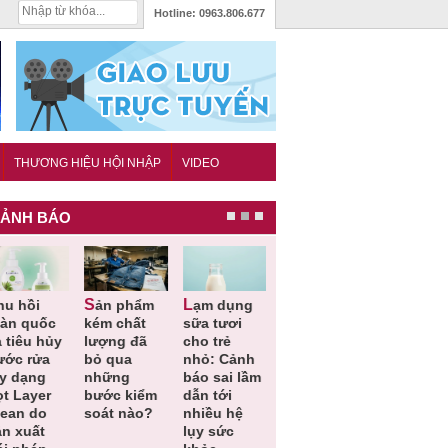
Hotline:
0963.806.677
THƯƠNG HIỆU HỘI NHẬP
VIDEO
ẢNH BÁO
Sản phẩm
Lạm dụng
Bột rau
Cảnh báo
oàn quốc
kém chất
sữa tươi
‘detox’ vi
39 lô thự
 tiêu hủy
lượng đã
cho trẻ
phạm về
phẩm bảo
ước rửa
bỏ qua
nhỏ: Cảnh
chất lượng,
vệ sức
ay dạng
những
báo sai lầm
tiêu hủy
khỏe giả,
ọt Layer
bước kiểm
dẫn tới
gần 76.000
kém chất
lean do
soát nào?
nhiều hệ
hộp
lượng bị
ản xuất
lụy sức
thu hồi