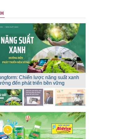
NH
ongform: Chiến lược năng suất xanh
ướng đến phát triển bền vững