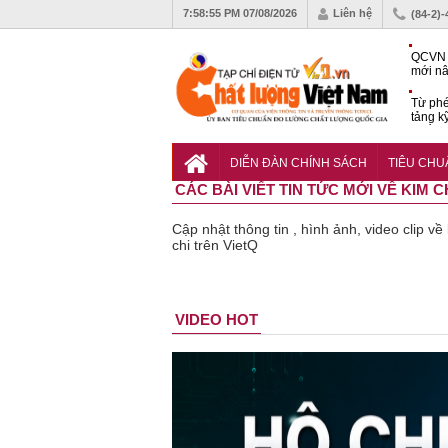
7:58:55 PM
07/08/2026
Liên hệ
(84-2)
QCVN 
mới nâ
công t
Từ phé
tảng k
phẩm
Khu dâ
của quy
DIỄN ĐÀN CHÍNH SÁCH
TIÊU CH
Vĩnh 
CÁC BÀI VIẾT TIN TỨC MỚI VỀ KIM C
Cập nhật thông tin , hình ảnh, video clip v
chi trên VietQ
Bột rau
Cảnh báo
VIDEO HOT
‘detox’ vi
39 lô th
phạm về
phẩm b
chất lượng,
vệ sức
tiêu hủy
khỏe giả
gần 76.000
kém chấ
hộp
lượng b
thu hồi