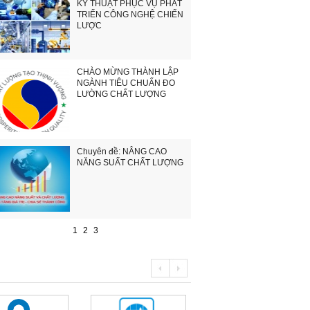
KỸ THUẬT PHỤC VỤ PHÁT
TRIỂN CÔNG NGHỆ CHIẾN
LƯỢC
CHÀO MỪNG THÀNH LẬP
NGÀNH TIÊU CHUẨN ĐO
LƯỜNG CHẤT LƯỢNG
Chuyên đề: NÂNG CAO
NĂNG SUẤT CHẤT LƯỢNG
1
2
3