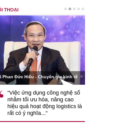
I THOẠI
Ông Hoàng Quang Phòn
S Phan Đức Hiếu - Chuyên gia kinh tế
VCCI
"Việc ứng dụng công nghệ số
""Theo tôi, cần 
nhằm tối ưu hóa, nâng cao
gốc rễ về nhận
hiệu quả hoạt động logistics là
nghiệp cần coi
rất có ý nghĩa..."
động hài hoà là
triển..."