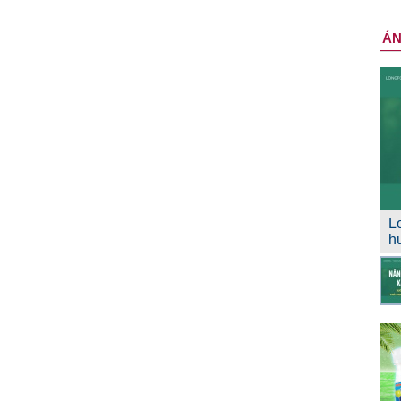
Ả
L
h