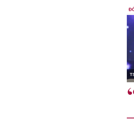
ĐỐ
ó Viện trưởng
T
ệc phải làm
Việc sử dụng hiệu quả chính
và trên thực tế
sách tài khóa không chỉ mang ý
 hành như tăng
nghĩa hỗ trợ ngắn hạn mà còn
a học công
đóng vai trò tạo nền tảng cho
 các cơ chế
tăng trưởng bền vững dài hạn.
i mới sáng tạo,