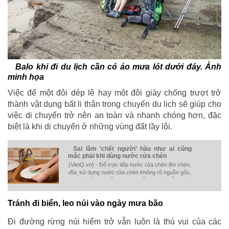
Balo khi đi du lịch cần có áo mưa lót dưới đáy. Ảnh
minh họa
Việc để một đôi dép lê hay một đôi giày chống trượt trở
thành vật dụng bất li thân trong chuyến du lịch sẽ giúp cho
việc di chuyển trở nên an toàn và nhanh chóng hơn, đặc
biệt là khi di chuyển ở những vùng đất lầy lội.
Sai lầm ‘chết người’ hầu như ai cũng
mắc phải khi dùng nước rửa chén
(VietQ.vn) - Đổ trực tiếp nước rửa chén lên chén,
đĩa; sử dụng nước rửa chén không rõ nguồn gốc,
… là những sai lầm tai hại nhiều người mắc phải
khi dùng nước rửa chén.
Tránh đi biển, leo núi vào ngày mưa bão
Đi đường rừng núi hiểm trở vẫn luôn là thú vui của các