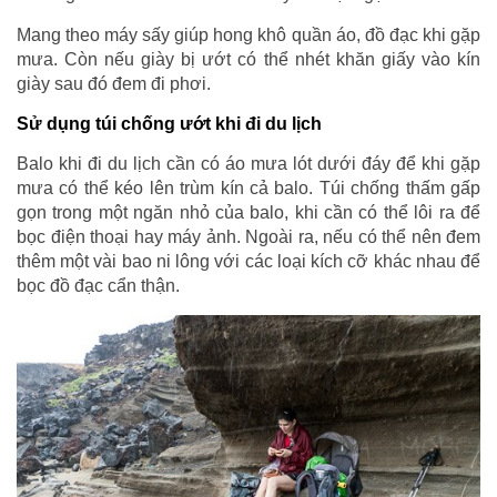
Mang theo máy sấy giúp hong khô quần áo, đồ đạc khi gặp
mưa. Còn nếu giày bị ướt có thể nhét khăn giấy vào kín
giày sau đó đem đi phơi.
Sử dụng túi chống ướt khi đi du lịch
Balo khi đi du lịch cần có áo mưa lót dưới đáy để khi gặp
mưa có thể kéo lên trùm kín cả balo. Túi chống thấm gấp
gọn trong một ngăn nhỏ của balo, khi cần có thể lôi ra để
bọc điện thoại hay máy ảnh. Ngoài ra, nếu có thể nên đem
thêm một vài bao ni lông với các loại kích cỡ khác nhau để
bọc đồ đạc cẩn thận.