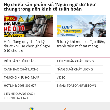
Hộ chiếu sản phẩm số: 'Ngôn ngữ dữ liệu'
chung trong nền kinh tế tuần hoàn
Hiểu đúng quy chuẩn kỹ
5 lưu ý khi mua xe đạp điện,
thuật khi lựa chọn ghế ngồi
tránh 'tiền mất tật mang'
ô tô cho trẻ
DIỄN ĐÀN CHÍNH SÁCH
TIÊU CHUẨN CHẤT LƯỢNG
CẢNH BÁO CHẤT LƯỢNG
NĂNG SUẤT CHẤT LƯỢNG
THƯƠNG HIỆU HỘI NHẬP
VIDEO
HOTLINE: 0963.806.677
EMAIL:
TOASOAN@VIETQ.VN
LIÊN HỆ QUẢNG CÁO :
TEL:0988.624.621