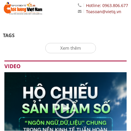
Hotline: 0963.806.677
Toasoan@vietq.vn
TAGS
Xem thêm
VIDEO