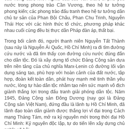
nước trong phong trào Cần Vương, theo hệ tư tưởng
phong kiến; các phong trào đấu tranh theo hệ tư tưởng dân
chủ tư sản của Phan Bội Châu, Phan Chu Trinh, Nguyễn
Thái Học với các hình thức tổ chức, phương pháp khác
nhau cuối cùng đều bị thực dân Pháp đàn áp, thất bại.
Trong bối cảnh đó, người thanh niên Nguyễn Tất Thành
(sau này là Nguyễn Ái Quốc, Hồ Chí Minh) ra đi tìm đường
cứu nước và đã tìm thấy con đường cứu nước đúng đắn
cho dân tộc. Đó là xây dựng tổ chức Đảng Cộng sản dựa
trên nền tảng của chủ nghĩa Marx-Lenin có đường lối vận
dụng sáng tạo, phù hợp với hoàn cảnh của đất nước, tập
hợp, đoàn kết toàn dân, phát huy mạnh mẽ tinh thần yêu
nước, lòng tự hào dân tộc nhằm tạo nên sức mạnh vô địch
giành thắng lợi trong đấu tranh giải phóng dân tộc. Năm
1945, Đảng Cộng sản Đông Dương (nay gọi là Đảng
Cộng sản Việt Nam), đứng đầu là lãnh tụ Hồ Chí Minh, đã
lãnh đạo toàn dân giành được thắng lợi vĩ đại trong Cách
mạng Tháng Tám, mở ra kỷ nguyên mới trong thời đại Hồ
Chí Minh: Kỷ nguyên độc lập, tự do tiến lên xây dựng chủ