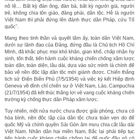
nô lệ… Bất kỳ đàn ông, đàn bà, bất kỳ người già, người
trẻ, không chia tôn giáo, đảng phái, dân tộc. Hễ là người
Việt Nam thì phải đứng lên đánh thực dân Pháp, cứu Tổ
quốc".
Mang theo tinh thần và quyết tâm ấy, toàn dân Việt Nam,
dưới sự lãnh đạo của Đảng, đứng đầu là Chủ tịch Hồ Chí
Minh, đã khắc phục mọi khó khăn, gian khổ, chấp nhận hy
sinh, tổn thất, tiến hành cuộc kháng chiến chống xâm lược
toàn dân, toàn diện, lâu dài, dựa vào sức mình là chính để
bảo vệ nền độc lập dân tộc mới giành được. Chiến thắng
lịch sử Điện Biên Phủ (7/5/1954) và việc ký kết Hiệp định
Geneva về đình chỉ chiến sự ở Việt Nam, Lào, Campuchia
(21/7/1954) đã kết thúc thắng lợi vẻ vang cuộc kháng chiến
trường kỳ chống thực dân Pháp xâm lược.
Tuy nhiên, một nửa nước chưa được giải phóng, chưa có
hòa bình, nền độc lập của dân tộc chưa toàn vẹn do đế
quốc Mỹ và chính quyền Sài Gòn âm mưu chia cắt lâu dài
Việt Nam. Nhân dân hai miền Nam, Bắc lại phải tiếp tục
tiến hành cuộc kháng chiến chống lại đế quốc đầu sỏ có