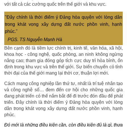
với tất cả các cường quốc trên thế giới và khu vực.
"Đây chính là thời điểm ý Đảng hòa quyện với lòng dân
trong khát vọng xây dựng đất nước phồn vinh, hạnh
phúc."
PGS. TS Nguyễn Mạnh Hà
Bên cạnh đó là tiềm lực chính trị, kinh tế, văn hóa, xã hội,
khoa học - công nghệ, quốc phòng, an ninh không ngừng
nâng cao; tham gia đóng góp tích cực duy trì hòa bình, ổn
định trong khu vực và trên thế giới. Sự biến chuyển có tính
thời đại của thế giới mang lại thời cơ, thuận lợi mới.
Cách mạng công nghiệp lần thứ tư, nhất là trí tuệ nhân tạo
và công nghệ số… đem đến cơ hội cho những quốc gia
đang phát triển có thể nắm bắt để đi trước đón đầu để phát
triển. Đây chính là thời điểm ý Đảng hòa quyện với lòng
dân trong khát vọng xây dựng đất nước phồn vinh, hạnh
phúc.
Đó mới là những điều kiện cần, còn điều kiện đủ là gì, thưa