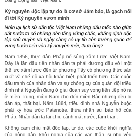
Đảng Cộng sản Việt Nam.
Kỷ nguyên độc lập tự do là cơ sở đảm bảo, là gạch nối
đi tới Kỷ nguyên vươn mình
Nhìn lại lịch sử dân tộc Việt Nam những dấu mốc nào giúp
đất nước ta có những nền tảng vững chắc, khẳng định độc
lập chủ quyền và ngày càng có uy tín trên trường quốc để
vững bước tiến vào kỷ nguyên mới, thưa ông?
Năm 1858, thực dân Pháp nổ súng xâm lược Việt Nam.
Đây là lần đầu tiên nhân dân ta phải đương đầu với một
thế lực xâm lược đến từ phương Tây có phương thức sản
xuất và chế độ xã hội khác biệt, phát triển hơn. Các cuộc
đấu tranh của nhân dân và sự chống cự của quân đội triều
đình nhà Nguyễn đang ở giai đoạn suy vong liên tiếp nổ ra
ở miền Trung, miền Nam cho đến miền Bắc nhưng đều bị
đàn áp, thất bại. Năm 1884, triều đình nhà Nguyễn buộc
phải ký hòa ước Patenotre, thừa nhận sự bảo hộ của
Pháp. Nhân dân ta lại chịu cảnh mất nước, lầm than.
Không cam chịu mất độc lập, tự do, các cuộc khởi nghĩa
của nông dân, khởi nghĩa của các văn thân, sĩ phu yêu