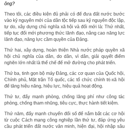
ông?
Theo tôi, các điều kiện đủ phải có để đưa đất nước bước
vào kỷ nguyên mới của dân tộc tiếp sau kỷ nguyên độc lập,
tự do, xây dựng chủ nghĩa xã hội và đổi mới là: Thứ nhất,
tiếp tục đổi mới phương thức lãnh đạo, nâng cao năng lực
lãnh đạo, năng lực cầm quyền của Đảng.
Thứ hai,
xây dựng, hoàn thiện Nhà nước pháp quyền xã
hội chủ nghĩa của dân, do dân, vì dân, giải quyết điểm
nghẽn lớn nhất là thể chế để mở đường cho phát triển.
Thứ ba, tinh gọn bộ máy Đảng, các cơ quan của Quốc hội,
Chính phủ, Mặt trận Tổ quốc, các tổ chức chính trị-xã hội
để tăng hiệu năng, hiệu lực, hiệu quả hoạt động.
Thứ tư, đẩy mạnh phòng, chống lãng phí như công tác
phòng, chống tham nhũng, tiêu cực, thực hành tiết kiệm.
Thứ năm, đẩy mạnh chuyển đổi số để nắm bắt các cơ hội
từ cuộc Cách mạng công nghiệp lần thứ tư, đáp ứng yêu
cầu phát triển đất nước văn minh, hiện đại, hội nhập sâu