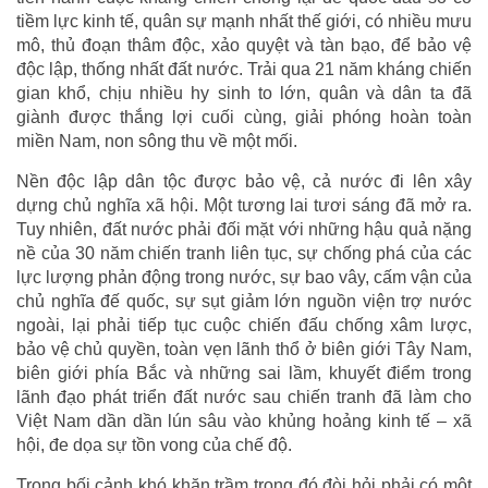
tiềm lực kinh tế, quân sự mạnh nhất thế giới, có nhiều mưu
mô, thủ đoạn thâm độc, xảo quyệt và tàn bạo, để bảo vệ
độc lập, thống nhất đất nước. Trải qua 21 năm kháng chiến
gian khổ, chịu nhiều hy sinh to lớn, quân và dân ta đã
giành được thắng lợi cuối cùng, giải phóng hoàn toàn
miền Nam, non sông thu về một mối.
Nền độc lập dân tộc được bảo vệ, cả nước đi lên xây
dựng chủ nghĩa xã hội. Một tương lai tươi sáng đã mở ra.
Tuy nhiên, đất nước phải đối mặt với những hậu quả nặng
nề của 30 năm chiến tranh liên tục, sự chống phá của các
lực lượng phản động trong nước, sự bao vây, cấm vận của
chủ nghĩa đế quốc, sự sụt giảm lớn nguồn viện trợ nước
ngoài, lại phải tiếp tục cuộc chiến đấu chống xâm lược,
bảo vệ chủ quyền, toàn vẹn lãnh thổ ở biên giới Tây Nam,
biên giới phía Bắc và những sai lầm, khuyết điểm trong
lãnh đạo phát triển đất nước sau chiến tranh đã làm cho
Việt Nam dần dần lún sâu vào khủng hoảng kinh tế – xã
hội, đe dọa sự tồn vong của chế độ.
Trong bối cảnh khó khăn trầm trọng đó đòi hỏi phải có một