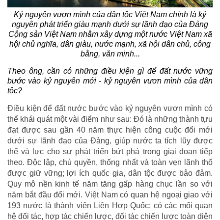
Kỷ nguyên vươn mình của dân tộc Việt Nam chính là kỷ
nguyên phát triển giàu mạnh dưới sự lãnh đạo của Đảng
Cộng sản Việt Nam nhằm xây dựng một nước Việt Nam xã
hội chủ nghĩa, dân giàu, nước mạnh, xã hội dân chủ, công
bằng, văn minh...
Theo ông, cần có những điều kiện gì để đất nước vững
bước vào kỷ nguyên mới - kỷ nguyên vươn mình của dân
tộc?
Điều kiện để đất nước bước vào kỷ nguyên vươn mình có
thể khái quát một vài điểm như sau: Đó là những thành tựu
đạt được sau gần 40 năm thực hiện công cuộc đổi mới
dưới sự lãnh đạo của Đảng, giúp nước ta tích lũy được
thế và lực cho sự phát triển bứt phá trong giai đoạn tiếp
theo. Độc lập, chủ quyền, thống nhất và toàn vẹn lãnh thổ
được giữ vững; lợi ích quốc gia, dân tộc được bảo đảm.
Quy mô nền kinh tế năm tăng gấp hàng chục lần so với
năm bắt đầu đổi mới. Việt Nam có quan hệ ngoại giao với
193 nước là thành viên Liên Hợp Quốc; có các mối quan
hệ đối tác, hợp tác chiến lược, đối tác chiến lược toàn diện