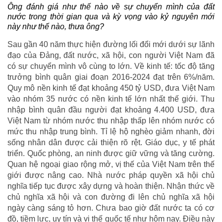
Ông đánh giá như thế nào về sự chuyển mình của đất
nước trong thời gian qua và kỳ vọng vào kỷ nguyên mới
này như thế nào, thưa ông?
Sau gần 40 năm thực hiện đường lối đổi mới dưới sự lãnh
đạo của Đảng, đất nước, xã hội, con người Việt Nam đã
có sự chuyển mình vô cùng to lớn. Về kinh tế: tốc độ tăng
trưởng bình quân giai đoạn 2016-2024 đạt trên 6%/năm.
Quy mô nền kinh tế đạt khoảng 450 tỷ USD, đưa Việt Nam
vào nhóm 35 nước có nền kinh tế lớn nhất thế giới. Thu
nhập bình quân đầu người đạt khoảng 4.400 USD, đưa
Việt Nam từ nhóm nước thu nhập thấp lên nhóm nước có
mức thu nhập trung bình. Tỉ lệ hộ nghèo giảm nhanh, đời
sống nhân dân được cải thiện rõ rệt. Giáo dục, y tế phát
triển. Quốc phòng, an ninh được giữ vững và tăng cường.
Quan hệ ngoại giao rộng mở, vị thế của Việt Nam trên thế
giới được nâng cao. Nhà nước pháp quyền xã hội chủ
nghĩa tiếp tục được xây dựng và hoàn thiện. Nhận thức về
chủ nghĩa xã hội và con đường đi lên chủ nghĩa xã hội
ngày càng sáng tỏ hơn. Chưa bao giờ đất nước ta có cơ
đồ, tiềm lực, uy tín và vị thế quốc tế như hôm nay. Điều này