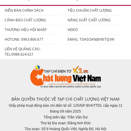
DIỄN ĐÀN CHÍNH SÁCH
TIÊU CHUẨN CHẤT LƯỢNG
CẢNH BÁO CHẤT LƯỢNG
NĂNG SUẤT CHẤT LƯỢNG
THƯƠNG HIỆU HỘI NHẬP
VIDEO
HOTLINE: 0963.806.677
EMAIL:
TOASOAN@VIETQ.VN
LIÊN HỆ QUẢNG CÁO :
TEL:0988.624.621
BẢN QUYỀN THUỘC VỀ TẠP CHÍ CHẤT LƯỢNG VIỆT NAM
Giấy phép hoạt động báo chí điện tử số: 125/GP-BVHTTDL cấp ngày 11
tháng 09 năm 2025
Tổng biên tập: Trần Văn Dư
Thư ký tòa soạn: Đặng Anh Đức
Tòa soạn: Số 8 Hoàng Quốc Việt, Nghĩa Đô, Hà Nội