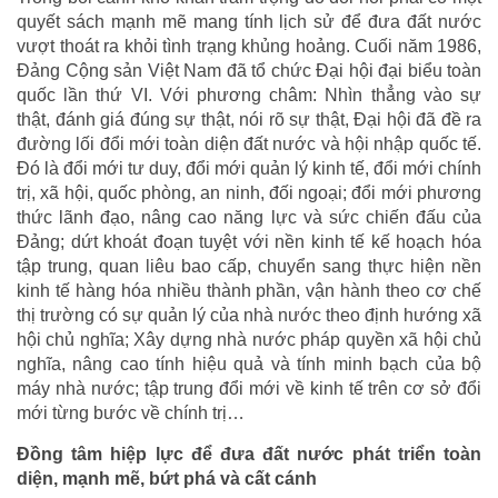
quyết sách mạnh mẽ mang tính lịch sử để đưa đất nước
vượt thoát ra khỏi tình trạng khủng hoảng. Cuối năm 1986,
Đảng Cộng sản Việt Nam đã tổ chức Đại hội đại biểu toàn
quốc lần thứ VI. Với phương châm: Nhìn thẳng vào sự
thật, đánh giá đúng sự thật, nói rõ sự thật, Đại hội đã đề ra
đường lối đổi mới toàn diện đất nước và hội nhập quốc tế.
Đó là đổi mới tư duy, đổi mới quản lý kinh tế, đổi mới chính
trị, xã hội, quốc phòng, an ninh, đối ngoại; đổi mới phương
thức lãnh đạo, nâng cao năng lực và sức chiến đấu của
Đảng; dứt khoát đoạn tuyệt với nền kinh tế kế hoạch hóa
tập trung, quan liêu bao cấp, chuyển sang thực hiện nền
kinh tế hàng hóa nhiều thành phần, vận hành theo cơ chế
thị trường có sự quản lý của nhà nước theo định hướng xã
hội chủ nghĩa; Xây dựng nhà nước pháp quyền xã hội chủ
nghĩa, nâng cao tính hiệu quả và tính minh bạch của bộ
máy nhà nước; tập trung đổi mới về kinh tế trên cơ sở đổi
mới từng bước về chính trị…
Đồng tâm hiệp lực để đưa đất nước phát triển toàn
diện, mạnh mẽ, bứt phá và cất cánh