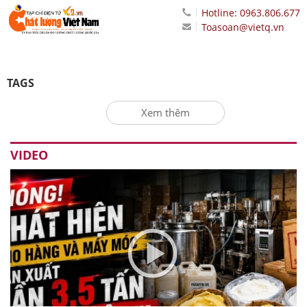
Hotline: 0963.806.677
Toasoan@vietq.vn
TAGS
Xem thêm
VIDEO