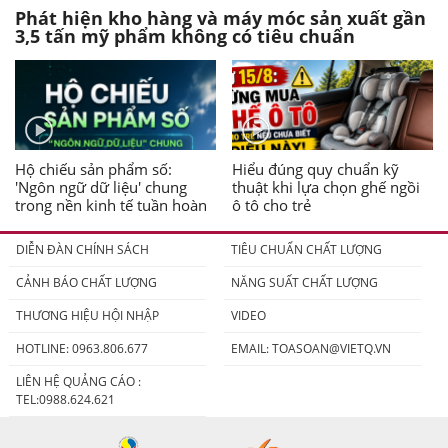
Phát hiện kho hàng và máy móc sản xuất gần
3,5 tấn mỹ phẩm không có tiêu chuẩn
Hộ chiếu sản phẩm số:
Hiểu đúng quy chuẩn kỹ
'Ngôn ngữ dữ liệu' chung
thuật khi lựa chọn ghế ngồi
trong nền kinh tế tuần hoàn
ô tô cho trẻ
DIỄN ĐÀN CHÍNH SÁCH
TIÊU CHUẨN CHẤT LƯỢNG
CẢNH BÁO CHẤT LƯỢNG
NĂNG SUẤT CHẤT LƯỢNG
THƯƠNG HIỆU HỘI NHẬP
VIDEO
HOTLINE: 0963.806.677
EMAIL:
TOASOAN@VIETQ.VN
LIÊN HỆ QUẢNG CÁO :
TEL:0988.624.621