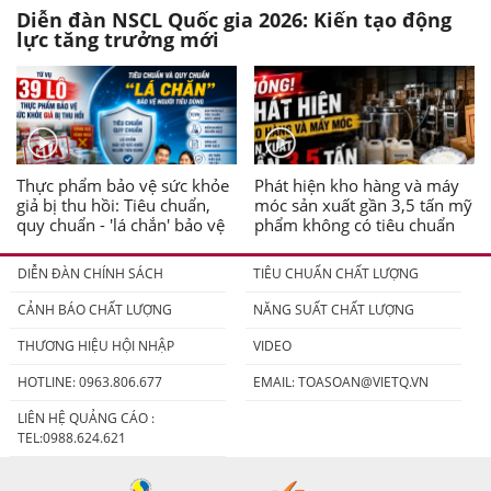
Diễn đàn NSCL Quốc gia 2026: Kiến tạo động
lực tăng trưởng mới
Thực phẩm bảo vệ sức khỏe
Phát hiện kho hàng và máy
giả bị thu hồi: Tiêu chuẩn,
móc sản xuất gần 3,5 tấn mỹ
quy chuẩn - 'lá chắn' bảo vệ
phẩm không có tiêu chuẩn
người tiêu dùng
DIỄN ĐÀN CHÍNH SÁCH
TIÊU CHUẨN CHẤT LƯỢNG
CẢNH BÁO CHẤT LƯỢNG
NĂNG SUẤT CHẤT LƯỢNG
THƯƠNG HIỆU HỘI NHẬP
VIDEO
HOTLINE: 0963.806.677
EMAIL:
TOASOAN@VIETQ.VN
LIÊN HỆ QUẢNG CÁO :
TEL:0988.624.621