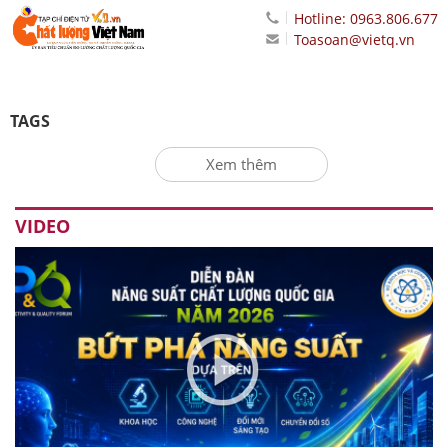
Hotline: 0963.806.677
Toasoan@vietq.vn
TAGS
Xem thêm
VIDEO