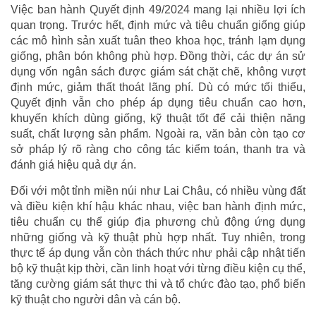
Việc ban hành Quyết định 49/2024 mang lại nhiều lợi ích
quan trọng. Trước hết, định mức và tiêu chuẩn giống giúp
các mô hình sản xuất tuân theo khoa học, tránh lạm dụng
giống, phân bón không phù hợp. Đồng thời, các dự án sử
dụng vốn ngân sách được giám sát chặt chẽ, không vượt
định mức, giảm thất thoát lãng phí. Dù có mức tối thiểu,
Quyết định vẫn cho phép áp dụng tiêu chuẩn cao hơn,
khuyến khích dùng giống, kỹ thuật tốt để cải thiện năng
suất, chất lượng sản phẩm. Ngoài ra, văn bản còn tạo cơ
sở pháp lý rõ ràng cho công tác kiểm toán, thanh tra và
đánh giá hiệu quả dự án.
Đối với một tỉnh miền núi như Lai Châu, có nhiều vùng đất
và điều kiện khí hậu khác nhau, việc ban hành định mức,
tiêu chuẩn cụ thể giúp địa phương chủ động ứng dụng
những giống và kỹ thuật phù hợp nhất. Tuy nhiên, trong
thực tế áp dụng vẫn còn thách thức như phải cập nhật tiến
bộ kỹ thuật kịp thời, cần linh hoạt với từng điều kiện cụ thể,
tăng cường giám sát thực thi và tổ chức đào tạo, phổ biến
kỹ thuật cho người dân và cán bộ.