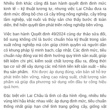
Nhiều tỉnh khác cũng đã ban hành quyết định định mức
kinh tế – kỹ thuật tương tự, nhưng việc Lai Châu đưa ra
định mức đồng bộ cho cả cây trồng nông nghiệp, cây trồng
lâm nghiệp, vật nuôi và thủy sản cho thấy bước đi toàn
diện, thể hiện quyết tâm phát triển nông nghiệp bền vững.
Việc ban hành Quyết định 49/2024 cùng dự thảo sửa đổi,
bổ sung không chỉ là bước chuẩn hóa kỹ thuật trong sản
xuất nông nghiệp mà còn giúp chính quyền và người dân
có khung pháp lý minh bạch, cập nhật. Các định mức, tiêu
chuẩn này đóng vai trò định hướng quy trình sản xuất, giúp
tiết kiệm chi phí, kiểm soát chất lượng đầu ra, đồng thời
tạo cơ sở để xây dựng các mô hình liên kết sản xuất – tiêu
thụ sản phẩm.
Khi được áp dụng đúng, văn bản sẽ hỗ trợ
phát triển bền vững, nâng cao năng suất, chất lượng sản
phẩm và giúp địa phương sử dụng vốn đầu tư công hiệu
quả hơn.
Đặc biệt với Lai Châu là tỉnh có địa hình rộng, nhiều tiểu
vùng khí hậu khác nhau việc áp dụng định mức, tiêu chuẩn
thống nhất giúp hạn chế tình trạng giống cây, giống vật