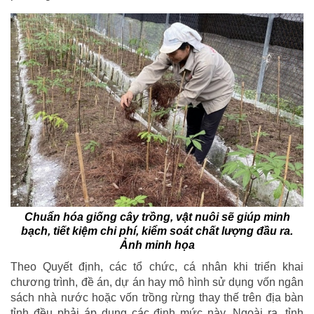
Chuẩn hóa giống cây trồng, vật nuôi sẽ giúp minh
bạch, tiết kiệm chi phí, kiểm soát chất lượng đầu ra.
Ảnh minh họa
Theo Quyết định, các tổ chức, cá nhân khi triển khai
chương trình, đề án, dự án hay mô hình sử dụng vốn ngân
sách nhà nước hoặc vốn trồng rừng thay thế trên địa bàn
tỉnh đều phải áp dụng các định mức này. Ngoài ra, tỉnh