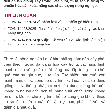
tiêu chuẩn giống cây trồng, vật nuôi, thủy sản hướng tới
chuẩn hóa sản xuất, nâng cao chất lượng nông nghiệp.
TIN LIÊN QUAN
TCVN 14260:2024 về phân loại và ghi nhãn gỗ biến tính
TCVN 14423:2025 - 'lá chắn' bảo vệ dữ liệu và nâng cao khả
năng ứng phó
TCVN 14141:2024 quy định về yêu cầu và xác định tầm hiệu
lực của báo hiệu hàng hải
Thực tế, nông nghiệp Lai Châu những năm gần đây phát
triển theo hướng đa dạng hóa cây trồng, vật nuôi, hình
thành nhiều vùng sản xuất hàng hóa tập trung như chè,
quế, cao su, gia súc, thủy sản. Tuy nhiên, sản xuất còn
manh mún, chưa đồng bộ quy trình kỹ thuật; việc sử dụng
giống chưa thống nhất, có nơi còn dùng giống trôi nổi,
không rõ nguồn gốc, dẫn tới năng suất, chất lượng không
ổn định. Một số chương trình hỗ trợ cũng gặp khó vì thiếu
cơ sở định mức chuẩn để lập dự toán, phân bổ vốn và
đánh giá hiệu quả.