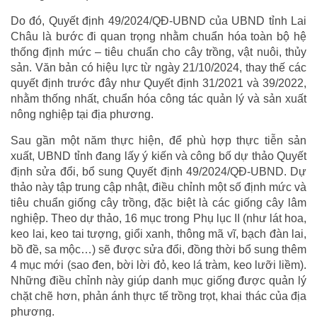
Do đó, Quyết định 49/2024/QĐ-UBND của UBND tỉnh Lai
Châu là bước đi quan trọng nhằm chuẩn hóa toàn bộ hệ
thống định mức – tiêu chuẩn cho cây trồng, vật nuôi, thủy
sản. Văn bản có hiệu lực từ ngày 21/10/2024, thay thế các
quyết định trước đây như Quyết định 31/2021 và 39/2022,
nhằm thống nhất, chuẩn hóa công tác quản lý và sản xuất
nông nghiệp tại địa phương.
Sau gần một năm thực hiện, để phù hợp thực tiễn sản
xuất, UBND tỉnh đang lấy ý kiến và công bố dự thảo Quyết
định sửa đổi, bổ sung Quyết định 49/2024/QĐ-UBND. Dự
thảo này tập trung cập nhật, điều chỉnh một số định mức và
tiêu chuẩn giống cây trồng, đặc biệt là các giống cây lâm
nghiệp. Theo dự thảo, 16 mục trong Phụ lục II (như lát hoa,
keo lai, keo tai tượng, giổi xanh, thông mã vĩ, bạch đàn lai,
bồ đề, sa mộc…) sẽ được sửa đổi, đồng thời bổ sung thêm
4 mục mới (sao đen, bời lời đỏ, keo lá tràm, keo lưỡi liềm).
Những điều chỉnh này giúp danh mục giống được quản lý
chặt chẽ hơn, phản ánh thực tế trồng trọt, khai thác của địa
phương.