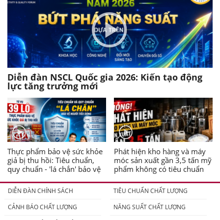
Diễn đàn NSCL Quốc gia 2026: Kiến tạo động
lực tăng trưởng mới
Thực phẩm bảo vệ sức khỏe
Phát hiện kho hàng và máy
giả bị thu hồi: Tiêu chuẩn,
móc sản xuất gần 3,5 tấn mỹ
quy chuẩn - 'lá chắn' bảo vệ
phẩm không có tiêu chuẩn
người tiêu dùng
DIỄN ĐÀN CHÍNH SÁCH
TIÊU CHUẨN CHẤT LƯỢNG
CẢNH BÁO CHẤT LƯỢNG
NĂNG SUẤT CHẤT LƯỢNG