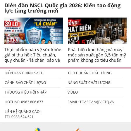
Diễn đàn NSCL Quốc gia 2026: Kiến tạo động
lực tăng trưởng mới
Thực phẩm bảo vệ sức khỏe
Phát hiện kho hàng và máy
giả bị thu hồi: Tiêu chuẩn,
móc sản xuất gần 3,5 tấn mỹ
quy chuẩn - 'lá chắn' bảo vệ
phẩm không có tiêu chuẩn
người tiêu dùng
DIỄN ĐÀN CHÍNH SÁCH
TIÊU CHUẨN CHẤT LƯỢNG
CẢNH BÁO CHẤT LƯỢNG
NĂNG SUẤT CHẤT LƯỢNG
THƯƠNG HIỆU HỘI NHẬP
VIDEO
HOTLINE: 0963.806.677
EMAIL:
TOASOAN@VIETQ.VN
LIÊN HỆ QUẢNG CÁO :
TEL:0988.624.621