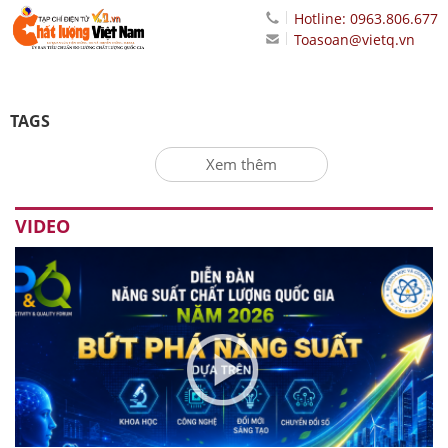
Hotline: 0963.806.677
Toasoan@vietq.vn
TAGS
Xem thêm
VIDEO