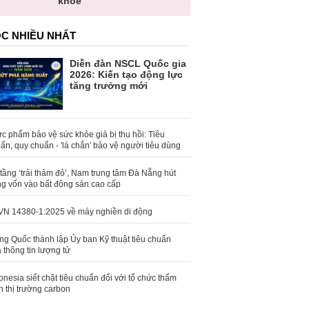
khỏe
C NHIỀU NHẤT
Diễn đàn NSCL Quốc gia
2026: Kiến tạo động lực
tăng trưởng mới
c phẩm bảo vệ sức khỏe giả bị thu hồi: Tiêu
ẩn, quy chuẩn - 'lá chắn' bảo vệ người tiêu dùng
tầng ‘trải thảm đỏ’, Nam trung tâm Đà Nẵng hút
g vốn vào bất động sản cao cấp
N 14380-1:2025 về máy nghiền di động
ng Quốc thành lập Ủy ban Kỹ thuật tiêu chuẩn
 thông tin lượng tử
onesia siết chặt tiêu chuẩn đối với tổ chức thẩm
h thị trường carbon