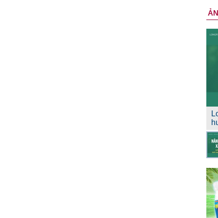
Ả
L
h