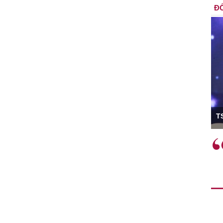
ĐỐ
ó Viện trưởng
T
ệc phải làm
Việc sử dụng hiệu quả chính
và trên thực tế
sách tài khóa không chỉ mang ý
 hành như tăng
nghĩa hỗ trợ ngắn hạn mà còn
a học công
đóng vai trò tạo nền tảng cho
 các cơ chế
tăng trưởng bền vững dài hạn.
i mới sáng tạo,