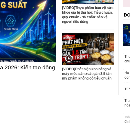
trái phép
[VIDEO]Thực phẩm bảo vệ sức
khỏe giả bị thu hồi: Tiêu chuẩn,
ĐỌ
quy chuẩn - 'lá chắn' bảo vệ
người tiêu dùng
Thự
chu
 2026: Kiến tạo động
[VIDEO]Phát hiện kho hàng và
Hạ 
máy móc sản xuất gần 3,5 tấn
dòn
mỹ phẩm không có tiêu chuẩn
TCV
Tru
hóa
Ind
địn