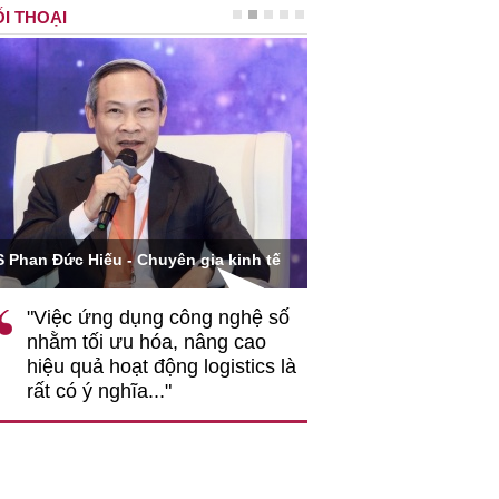
I THOẠI
Ông Hoàng Quang Phòn
S Phan Đức Hiếu - Chuyên gia kinh tế
VCCI
"Việc ứng dụng công nghệ số
""Theo tôi, cần 
nhằm tối ưu hóa, nâng cao
gốc rễ về nhận
hiệu quả hoạt động logistics là
nghiệp cần coi
rất có ý nghĩa..."
động hài hoà là
triển..."