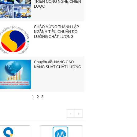
TRIỂN CÔNG NGHỆ CHIẾN
LƯỢC
CHÀO MỪNG THÀNH LẬP
NGÀNH TIÊU CHUẨN ĐO
LƯỜNG CHẤT LƯỢNG
Chuyên đề: NÂNG CAO
NĂNG SUẤT CHẤT LƯỢNG
1
2
3