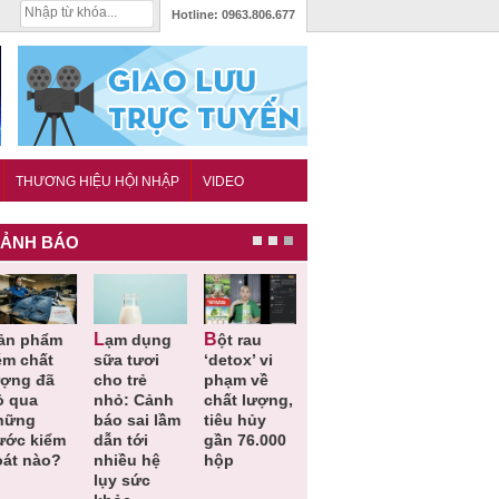
Hotline:
0963.806.677
THƯƠNG HIỆU HỘI NHẬP
VIDEO
ẢNH BÁO
Lạm dụng
Bột rau
Những quy
Thu hồi đồ
ém chất
sữa tươi
‘detox’ vi
định cần
ngủ trẻ e
ượng đã
cho trẻ
phạm về
biết trong
Michley d
ỏ qua
nhỏ: Cảnh
chất lượng,
QCVN
không đá
hững
báo sai lầm
tiêu hủy
25:2025/BCT
ứng tiêu
ước kiểm
dẫn tới
gần 76.000
để hạn chế
chuẩn an
oát nào?
nhiều hệ
hộp
sự cố điện
toàn
lụy sức
khi thi công