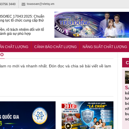
toasoan@vietq.vn
-43756 3440
ISO/IEC 17043:2025: Chuẩn
ng lực tổ chức cung cấp thử
 thành thạo
ền, rõ trách nhiệm đối với tổ
ánh giá sự phù hợp
lược tiêu chuẩn quốc gia:
ụ định hướng tổng thể, dài
UẨN CHẤT LƯỢNG
CẢNH BÁO CHẤT LƯỢNG
NĂNG SUẤT CHẤT LƯỢNG
o hoạt động tiêu chuẩn
RO
C
ề lam ro mới và nhanh nhất. Đón đọc và chia sẻ bài viết về lam
Thu hồi
Người tiêu
Cảnh báo
Thu hồi
Sản phẩm
 em
Cao lỏng
dùng cần
sản phẩm
toàn quốc
k
 do
Cảm cúm
cảnh giác
nhập ngoại
và tiêu hủy
l
áp
Bảo
lựa chọn
bị thu hồi
nước rửa
b
u
Phương
thịt lợn đạt
do mất an
tay dạng
n
n
không đạt
tiêu chuẩn
toàn có thể
bọt Layer
b
chất lượng
và an toàn
xuất hiện
Clean do
s
tại Việt Nam
sản xuất