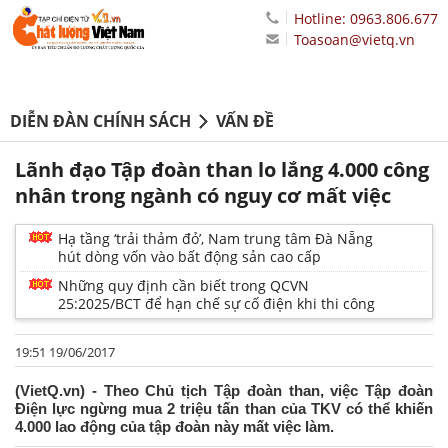
Hotline: 0963.806.677
Toasoan@vietq.vn
DIỄN ĐÀN CHÍNH SÁCH
VẤN ĐỀ
Lãnh đạo Tập đoàn than lo lắng 4.000 công
nhân trong ngành có nguy cơ mất việc
Hạ tầng ‘trải thảm đỏ’, Nam trung tâm Đà Nẵng
hút dòng vốn vào bất động sản cao cấp
Những quy định cần biết trong QCVN
25:2025/BCT để hạn chế sự cố điện khi thi công
19:51 19/06/2017
(VietQ.vn) - Theo Chủ tịch Tập đoàn than, việc Tập đoàn
Điện lực ngừng mua 2 triệu tấn than của TKV có thể khiến
4.000 lao động của tập đoàn này mất việc làm.