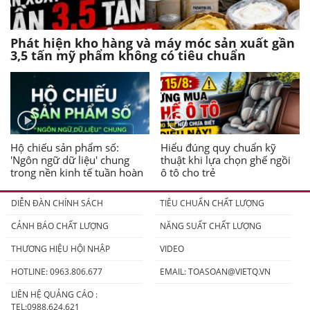
Phát hiện kho hàng và máy móc sản xuất gần
3,5 tấn mỹ phẩm không có tiêu chuẩn
Hộ chiếu sản phẩm số:
Hiểu đúng quy chuẩn kỹ
'Ngôn ngữ dữ liệu' chung
thuật khi lựa chọn ghế ngồi
trong nền kinh tế tuần hoàn
ô tô cho trẻ
DIỄN ĐÀN CHÍNH SÁCH
TIÊU CHUẨN CHẤT LƯỢNG
CẢNH BÁO CHẤT LƯỢNG
NĂNG SUẤT CHẤT LƯỢNG
THƯƠNG HIỆU HỘI NHẬP
VIDEO
HOTLINE: 0963.806.677
EMAIL:
TOASOAN@VIETQ.VN
LIÊN HỆ QUẢNG CÁO :
TEL:0988.624.621