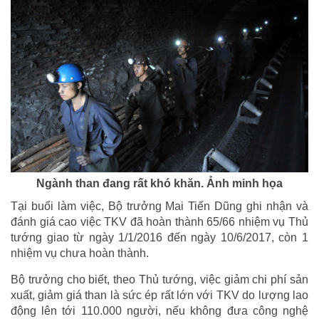
Ngành than đang rất khó khăn. Ảnh minh họa
Tại buổi làm việc, Bộ trưởng Mai Tiến Dũng ghi nhận và
đánh giá cao việc TKV đã hoàn thành 65/66 nhiệm vụ Thủ
tướng giao từ ngày 1/1/2016 đến ngày 10/6/2017, còn 1
nhiệm vụ chưa hoàn thành.
Bộ trưởng cho biết, theo Thủ tướng, việc giảm chi phí sản
xuất, giảm giá than là sức ép rất lớn với TKV do lượng lao
động lên tới 110.000 người, nếu không đưa công nghệ