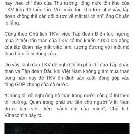
nay theo chỉ đạo của Thủ tướng, tổng mức tồn kho của
TKV trên 13 triệu tấn. Với mức tồn kho lớn như vậy, tập
đoàn không thể cân đối được về mặt tài chính”, ông Chuẩn
lo lắng.
Cũng theo Chủ tịch TKV, việc Tập đoàn Điện lực ngừng
mua 2 triệu tấn than của TKV có thể khiến 4.000 lao động
của tập đoàn này mất việc làm, tương đương với một mỏ
than hầm lò bị đóng cửa.
Do vậy, lãnh đạo TKV đề nghị Chính phủ chỉ đạo Tập đoàn
than và Tập đoàn Dầu khí Việt Nam không giảm mua than
trong năm nay để TKV ổn định sản xuất, đóng góp vào
tăng GDP chung của cả nước.
“Chúng tôi đề nghị ủng hộ than trong nước còn giá thì theo
thị trường. Quan trọng phải ưu tiên cho người Việt Nam
được làm việc trên mảnh đất của mình”, Chủ tịch
Vinacomin bày tỏ.