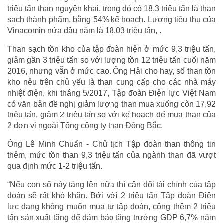
triệu tấn than nguyên khai, trong đó có 18,3 triệu tấn là than
sạch thành phẩm, bằng 54% kế hoạch. Lượng tiêu thụ của
Vinacomin nửa đầu năm là 18,03 triệu tấn, .
Than sạch tồn kho của tập đoàn hiện ở mức 9,3 triệu tấn,
giảm gần 3 triệu tấn so với lượng tồn 12 triệu tấn cuối năm
2016, nhưng vẫn ở mức cao. Ông Hải cho hay, số than tồn
kho nêu trên chủ yếu là than cung cấp cho các nhà máy
nhiệt điện, khi tháng 5/2017, Tập đoàn Điện lực Việt Nam
có văn bản đề nghị giảm lượng than mua xuống còn 17,92
triệu tấn, giảm 2 triệu tấn so với kế hoạch để mua than của
2 đơn vị ngoài Tổng công ty than Đông Bắc.
Ông Lê Minh Chuẩn - Chủ tịch Tập đoàn than thông tin
thêm, mức tồn than 9,3 triệu tấn của ngành than đã vượt
qua định mức 1-2 triệu tấn.
“Nếu con số này tăng lên nữa thì cân đối tài chính của tập
đoàn sẽ rất khó khăn. Bởi với 2 triệu tấn Tập đoàn Điện
lực đang không muốn mua từ tập đoàn, cộng thêm 2 triệu
tấn sản xuất tăng để đảm bảo tăng trưởng GDP 6,7% năm