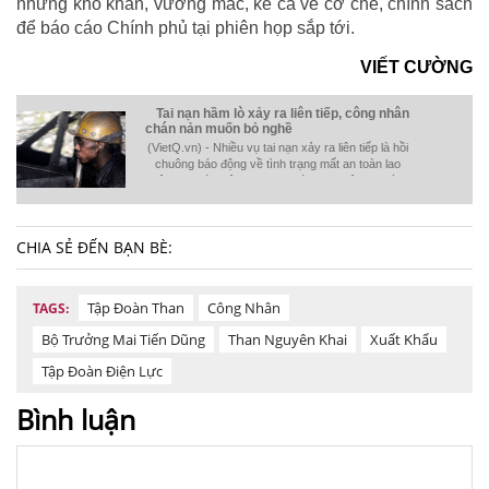
những khó khăn, vướng mắc, kể cả về cơ chế, chính sách
để báo cáo Chính phủ tại phiên họp sắp tới.
VIẾT CƯỜNG
Tai nạn hầm lò xảy ra liên tiếp, công nhân
chán nản muốn bỏ nghề
(VietQ.vn) - Nhiều vụ tai nạn xảy ra liên tiếp là hồi
chuông báo động về tình trạng mất an toàn lao
động tại các Công ty khai thác than trên địa bàn
tỉnh Quảng Ninh.
CHIA SẺ ĐẾN BẠN BÈ:
Tập Đoàn Than
Công Nhân
TAGS:
Bộ Trưởng Mai Tiến Dũng
Than Nguyên Khai
Xuất Khẩu
Tập Đoàn Điện Lực
Bình luận