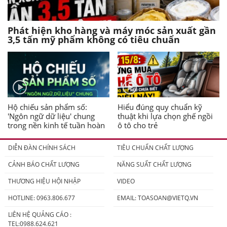
Phát hiện kho hàng và máy móc sản xuất gần
3,5 tấn mỹ phẩm không có tiêu chuẩn
Hộ chiếu sản phẩm số:
Hiểu đúng quy chuẩn kỹ
'Ngôn ngữ dữ liệu' chung
thuật khi lựa chọn ghế ngồi
trong nền kinh tế tuần hoàn
ô tô cho trẻ
DIỄN ĐÀN CHÍNH SÁCH
TIÊU CHUẨN CHẤT LƯỢNG
CẢNH BÁO CHẤT LƯỢNG
NĂNG SUẤT CHẤT LƯỢNG
THƯƠNG HIỆU HỘI NHẬP
VIDEO
HOTLINE: 0963.806.677
EMAIL:
TOASOAN@VIETQ.VN
LIÊN HỆ QUẢNG CÁO :
TEL:0988.624.621