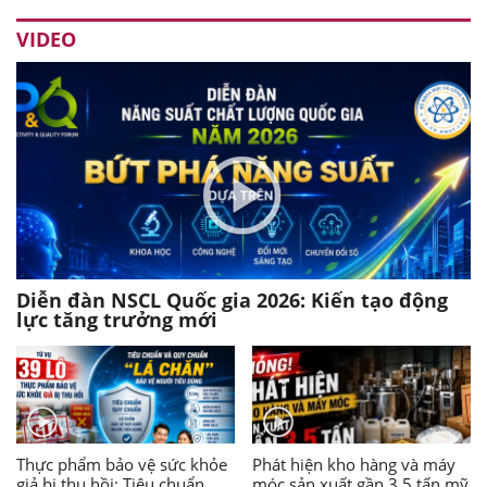
VIDEO
Diễn đàn NSCL Quốc gia 2026: Kiến tạo động
lực tăng trưởng mới
Thực phẩm bảo vệ sức khỏe
Phát hiện kho hàng và máy
giả bị thu hồi: Tiêu chuẩn,
móc sản xuất gần 3,5 tấn mỹ