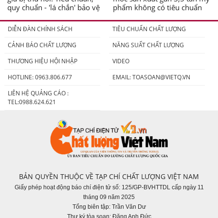
quy chuẩn - 'lá chắn' bảo vệ
phẩm không có tiêu chuẩn
người tiêu dùng
DIỄN ĐÀN CHÍNH SÁCH
TIÊU CHUẨN CHẤT LƯỢNG
CẢNH BÁO CHẤT LƯỢNG
NĂNG SUẤT CHẤT LƯỢNG
THƯƠNG HIỆU HỘI NHẬP
VIDEO
HOTLINE: 0963.806.677
EMAIL:
TOASOAN@VIETQ.VN
LIÊN HỆ QUẢNG CÁO :
TEL:0988.624.621
BẢN QUYỀN THUỘC VỀ TẠP CHÍ CHẤT LƯỢNG VIỆT NAM
Giấy phép hoạt động báo chí điện tử số: 125/GP-BVHTTDL cấp ngày 11
tháng 09 năm 2025
Tổng biên tập: Trần Văn Dư
Thư ký tòa soạn: Đặng Anh Đức