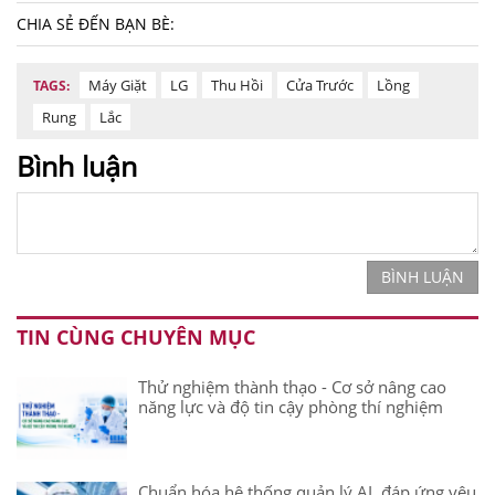
CHIA SẺ ĐẾN BẠN BÈ:
Máy Giặt
LG
Thu Hồi
Cửa Trước
Lồng
TAGS:
Rung
Lắc
Bình luận
BÌNH LUẬN
TIN CÙNG CHUYÊN MỤC
Thử nghiệm thành thạo - Cơ sở nâng cao
năng lực và độ tin cậy phòng thí nghiệm
Chuẩn hóa hệ thống quản lý AI, đáp ứng yêu