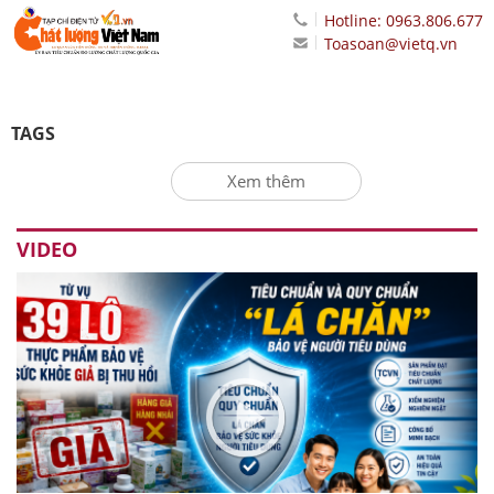
Hotline: 0963.806.677
Toasoan@vietq.vn
TAGS
Xem thêm
VIDEO