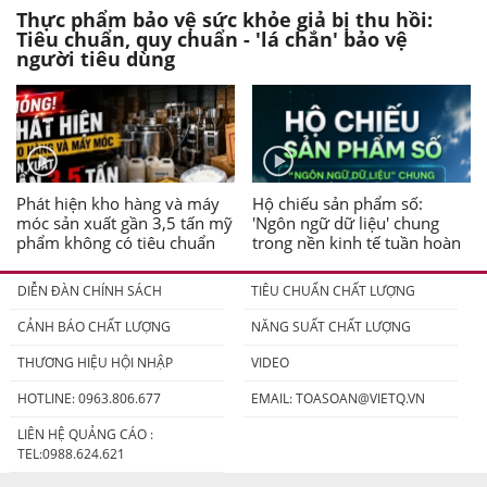
Thực phẩm bảo vệ sức khỏe giả bị thu hồi:
Tiêu chuẩn, quy chuẩn - 'lá chắn' bảo vệ
người tiêu dùng
Phát hiện kho hàng và máy
Hộ chiếu sản phẩm số:
móc sản xuất gần 3,5 tấn mỹ
'Ngôn ngữ dữ liệu' chung
phẩm không có tiêu chuẩn
trong nền kinh tế tuần hoàn
DIỄN ĐÀN CHÍNH SÁCH
TIÊU CHUẨN CHẤT LƯỢNG
CẢNH BÁO CHẤT LƯỢNG
NĂNG SUẤT CHẤT LƯỢNG
THƯƠNG HIỆU HỘI NHẬP
VIDEO
HOTLINE: 0963.806.677
EMAIL:
TOASOAN@VIETQ.VN
LIÊN HỆ QUẢNG CÁO :
TEL:0988.624.621