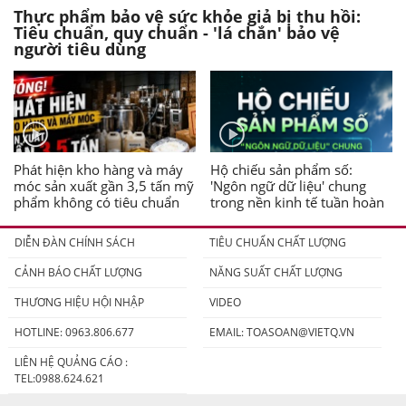
Thực phẩm bảo vệ sức khỏe giả bị thu hồi:
Tiêu chuẩn, quy chuẩn - 'lá chắn' bảo vệ
người tiêu dùng
Phát hiện kho hàng và máy
Hộ chiếu sản phẩm số:
móc sản xuất gần 3,5 tấn mỹ
'Ngôn ngữ dữ liệu' chung
phẩm không có tiêu chuẩn
trong nền kinh tế tuần hoàn
DIỄN ĐÀN CHÍNH SÁCH
TIÊU CHUẨN CHẤT LƯỢNG
CẢNH BÁO CHẤT LƯỢNG
NĂNG SUẤT CHẤT LƯỢNG
THƯƠNG HIỆU HỘI NHẬP
VIDEO
HOTLINE: 0963.806.677
EMAIL:
TOASOAN@VIETQ.VN
LIÊN HỆ QUẢNG CÁO :
TEL:0988.624.621