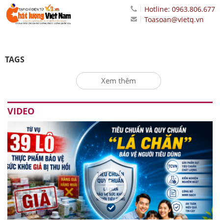
Hotline: 0963.806.677
Toasoan@vietq.vn
TAGS
Xem thêm
VIDEO