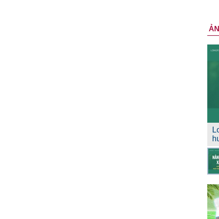
Ả
L
h