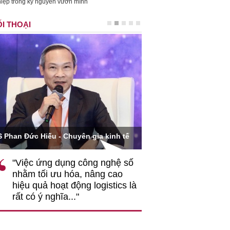
iệp trong kỷ nguyên vươn mình
I THOẠI
Ông Hoàng Quang Phòn
S Phan Đức Hiếu - Chuyên gia kinh tế
VCCI
"Việc ứng dụng công nghệ số
""Theo tôi, cần 
nhằm tối ưu hóa, nâng cao
gốc rễ về nhận
hiệu quả hoạt động logistics là
nghiệp cần coi
rất có ý nghĩa..."
động hài hoà là
triển..."