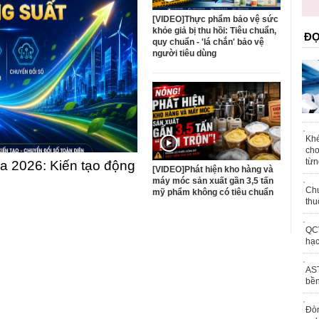
trái phép
[VIDEO]Thực phẩm bảo vệ sức
khỏe giả bị thu hồi: Tiêu chuẩn,
ĐỌ
quy chuẩn - 'lá chắn' bảo vệ
người tiêu dùng
Khé
chơ
từn
 2026: Kiến tạo động
[VIDEO]Phát hiện kho hàng và
máy móc sản xuất gần 3,5 tấn
Chu
mỹ phẩm không có tiêu chuẩn
thu
QCV
hạc
AST
bền
Đòn