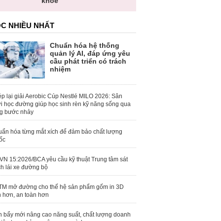
khỏe
C NHIỀU NHẤT
Chuẩn hóa hệ thống
quản lý AI, đáp ứng yêu
cầu phát triển có trách
nhiệm
p lại giải Aerobic Cúp Nestlé MILO 2026: Sân
i học đường giúp học sinh rèn kỹ năng sống qua
g bước nhảy
ẩn hóa từng mắt xích để đảm bảo chất lượng
ốc
N 15:2026/BCA yêu cầu kỹ thuật Trung tâm sát
h lái xe đường bộ
M mở đường cho thế hệ sản phẩm gốm in 3D
 hơn, an toàn hơn
 bẩy mới nâng cao năng suất, chất lượng doanh