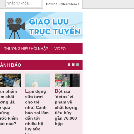
Hotline:
0963.806.677
THƯƠNG HIỆU HỘI NHẬP
VIDEO
ẢNH BÁO
Lạm dụng
Bột rau
Những quy
Thu hồi đồ
ém chất
sữa tươi
‘detox’ vi
định cần
ngủ trẻ e
ượng đã
cho trẻ
phạm về
biết trong
Michley d
ỏ qua
nhỏ: Cảnh
chất lượng,
QCVN
không đá
hững
báo sai lầm
tiêu hủy
25:2025/BCT
ứng tiêu
ước kiểm
dẫn tới
gần 76.000
để hạn chế
chuẩn an
oát nào?
nhiều hệ
hộp
sự cố điện
toàn
lụy sức
khi thi công