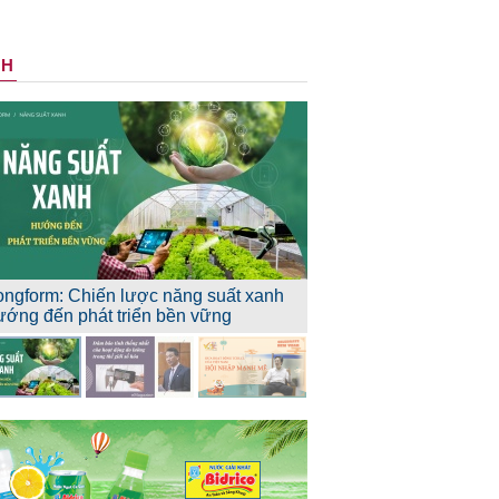
NH
ongform: Chiến lược năng suất xanh
ướng đến phát triển bền vững