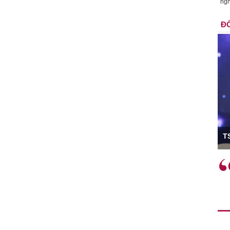
ngh
ĐỐ
ó Viện trưởng
T
ệc phải làm
Việc sử dụng hiệu quả chính
và trên thực tế
sách tài khóa không chỉ mang ý
 hành như tăng
nghĩa hỗ trợ ngắn hạn mà còn
a học công
đóng vai trò tạo nền tảng cho
 các cơ chế
tăng trưởng bền vững dài hạn.
i mới sáng tạo,