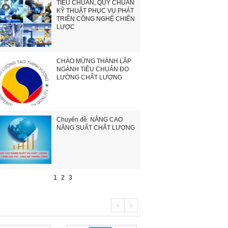
TIÊU CHUẨN, QUY CHUẨN
KỸ THUẬT PHỤC VỤ PHÁT
TRIỂN CÔNG NGHỆ CHIẾN
LƯỢC
CHÀO MỪNG THÀNH LẬP
NGÀNH TIÊU CHUẨN ĐO
LƯỜNG CHẤT LƯỢNG
Chuyên đề: NÂNG CAO
NĂNG SUẤT CHẤT LƯỢNG
1
2
3