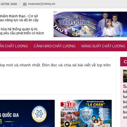
toasoan@vietq.vn
)-43756 3440
hiệm thành thạo - Cơ sở
ao năng lực và độ tin cậy
thí nghiệm
hóa hệ thống quản lý AI,
g yêu cầu phát triển có trách
15:2026/BCA yêu cầu kỹ
Trung tâm sát hạch lái xe
UẨN CHẤT LƯỢNG
CẢNH BÁO CHẤT LƯỢNG
NĂNG SUẤT CHẤT LƯỢNG
 bộ
C
 lop mới và nhanh nhất. Đón đọc và chia sẻ bài viết về lop trên
Thu hồi
Người tiêu
Cảnh báo
Thu hồi
Sản phẩm
 em
Cao lỏng
dùng cần
sản phẩm
toàn quốc
k
 do
Cảm cúm
cảnh giác
nhập ngoại
và tiêu hủy
l
áp
Bảo
lựa chọn
bị thu hồi
nước rửa
b
u
Phương
thịt lợn đạt
do mất an
tay dạng
n
n
không đạt
tiêu chuẩn
toàn có thể
bọt Layer
b
chất lượng
và an toàn
xuất hiện
Clean do
s
tại Việt Nam
sản xuất