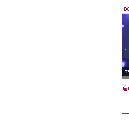
ĐỐ
ó Viện trưởng
T
ệc phải làm
Việc sử dụng hiệu quả chính
và trên thực tế
sách tài khóa không chỉ mang ý
 hành như tăng
nghĩa hỗ trợ ngắn hạn mà còn
a học công
đóng vai trò tạo nền tảng cho
 các cơ chế
tăng trưởng bền vững dài hạn.
i mới sáng tạo,