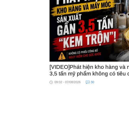
khỏe
toàn quốc
[VIDEO]Phát hiện kho hàng và 
3,5 tấn mỹ phẩm không có tiêu
09:02 - 07/08/2026
30