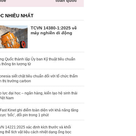
hỏe
toàn quốc
C NHIỀU NHẤT
TCVN 14380-1:2025 về
máy nghiền di động
ng Quốc thành lập Ủy ban Kỹ thuật tiêu chuẩn
 thông tin lượng tử
onesia siết chặt tiêu chuẩn đối với tổ chức thẩm
h thị trường carbon
 lực đại học – ngân hàng, kiến tạo hệ sinh thái
Việt Nam
Fast Kinet ghi điểm toàn diện với khả năng tăng
 cực ‘bốc’, đổi pin trong 1 phút
N 14221:2025 xác định kích thước và khối
ng thể tích vật liệu cách nhiệt dạng ống bọc