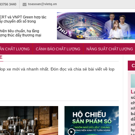
toasoan@vietq.vn
-43756 3440
RT và VNPT Green hợp tác
ẩy chuyển đổi số trong
 nhận nông nghiệp
hiện tiêu chuẩn, hạ tầng
ượng thúc đẩy thương mại
ng nghệ chiến lược
14380-1:2025 về máy
 di động
UẨN CHẤT LƯỢNG
CẢNH BÁO CHẤT LƯỢNG
NĂNG SUẤT CHẤT LƯỢNG
E
C
 lop xe mới và nhanh nhất. Đón đọc và chia sẻ bài viết về lop
Người tiêu
Cảnh báo
Thu hồi
Sản phẩm
Lạm dụng
g
dùng cần
sản phẩm
toàn quốc
kém chất
s
m
cảnh giác
nhập ngoại
và tiêu hủy
lượng đã
ch
lựa chọn
bị thu hồi
nước rửa
bỏ qua
n
thịt lợn đạt
do mất an
tay dạng
những
b
ạt
tiêu chuẩn
toàn có thể
bọt Layer
bước kiểm
dẫ
ợng
và an toàn
xuất hiện
Clean do
soát nào?
n
tại Việt Nam
sản xuất
l