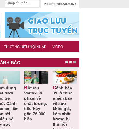
Hotline:
0963.806.677
THƯƠNG HIỆU HỘI NHẬP
VIDEO
ẢNH BÁO
Bột rau
Cảnh báo
Thu hồi đồ
Thu hồi
ữa tươi
‘detox’ vi
39 lô thực
ngủ trẻ em
Cao lỏng
o trẻ
phạm về
phẩm bảo
Michley do
Cảm cúm
hỏ: Cảnh
chất lượng,
vệ sức
không đáp
Bảo
áo sai lầm
tiêu hủy
khỏe giả,
ứng tiêu
Phương
n tới
gần 76.000
kém chất
chuẩn an
không đạ
hiều hệ
hộp
lượng bị
toàn
chất lượn
ụy sức
thu hồi