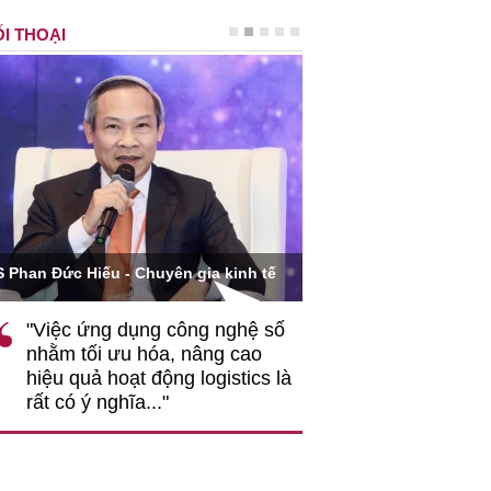
I THOẠI
Ông Hoàng Quang Phòn
S Phan Đức Hiếu - Chuyên gia kinh tế
VCCI
"Việc ứng dụng công nghệ số
""Theo tôi, cần 
nhằm tối ưu hóa, nâng cao
gốc rễ về nhận
hiệu quả hoạt động logistics là
nghiệp cần coi
rất có ý nghĩa..."
động hài hoà là
triển..."