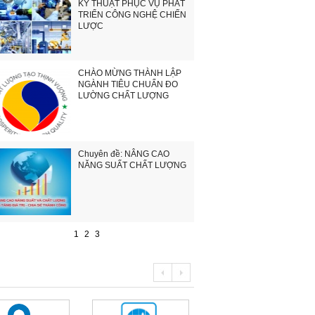
KỸ THUẬT PHỤC VỤ PHÁT
TRIỂN CÔNG NGHỆ CHIẾN
LƯỢC
CHÀO MỪNG THÀNH LẬP
NGÀNH TIÊU CHUẨN ĐO
LƯỜNG CHẤT LƯỢNG
Chuyên đề: NÂNG CAO
NĂNG SUẤT CHẤT LƯỢNG
1
2
3