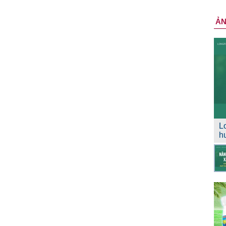
Ả
L
h