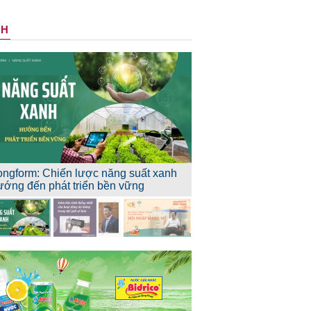
NH
ongform: Chiến lược năng suất xanh
ướng đến phát triển bền vững