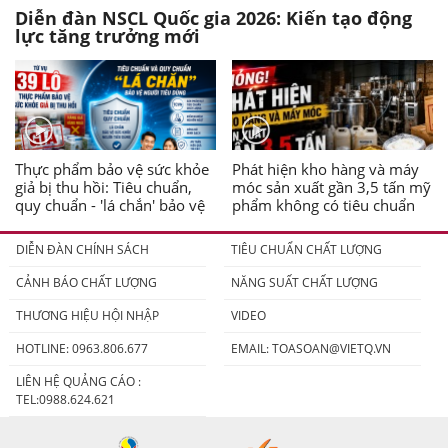
Diễn đàn NSCL Quốc gia 2026: Kiến tạo động
lực tăng trưởng mới
Thực phẩm bảo vệ sức khỏe
Phát hiện kho hàng và máy
giả bị thu hồi: Tiêu chuẩn,
móc sản xuất gần 3,5 tấn mỹ
quy chuẩn - 'lá chắn' bảo vệ
phẩm không có tiêu chuẩn
người tiêu dùng
DIỄN ĐÀN CHÍNH SÁCH
TIÊU CHUẨN CHẤT LƯỢNG
CẢNH BÁO CHẤT LƯỢNG
NĂNG SUẤT CHẤT LƯỢNG
THƯƠNG HIỆU HỘI NHẬP
VIDEO
HOTLINE: 0963.806.677
EMAIL:
TOASOAN@VIETQ.VN
LIÊN HỆ QUẢNG CÁO :
TEL:0988.624.621