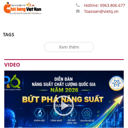
Hotline: 0963.806.677
Toasoan@vietq.vn
TAGS
Xem thêm
VIDEO