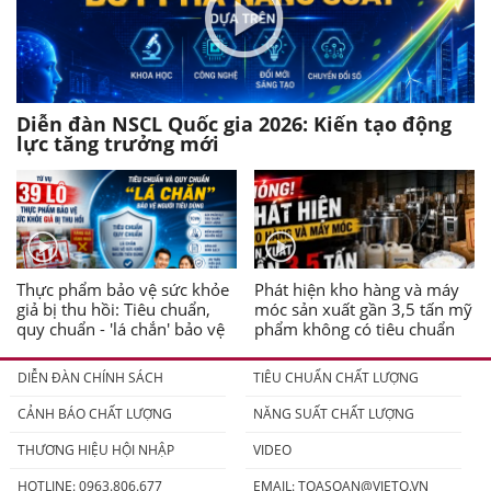
Diễn đàn NSCL Quốc gia 2026: Kiến tạo động
lực tăng trưởng mới
Thực phẩm bảo vệ sức khỏe
Phát hiện kho hàng và máy
giả bị thu hồi: Tiêu chuẩn,
móc sản xuất gần 3,5 tấn mỹ
quy chuẩn - 'lá chắn' bảo vệ
phẩm không có tiêu chuẩn
người tiêu dùng
DIỄN ĐÀN CHÍNH SÁCH
TIÊU CHUẨN CHẤT LƯỢNG
CẢNH BÁO CHẤT LƯỢNG
NĂNG SUẤT CHẤT LƯỢNG
THƯƠNG HIỆU HỘI NHẬP
VIDEO
HOTLINE: 0963.806.677
EMAIL:
TOASOAN@VIETQ.VN