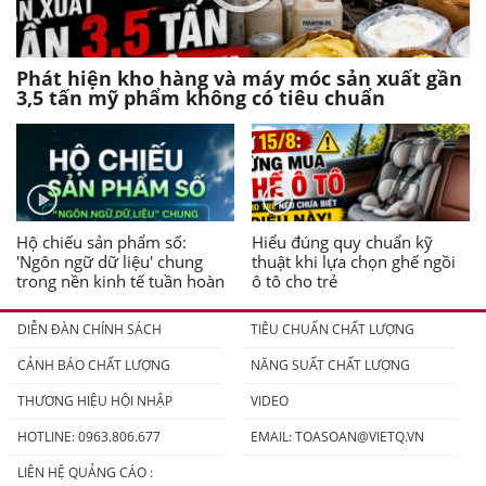
Phát hiện kho hàng và máy móc sản xuất gần
3,5 tấn mỹ phẩm không có tiêu chuẩn
Hộ chiếu sản phẩm số:
Hiểu đúng quy chuẩn kỹ
'Ngôn ngữ dữ liệu' chung
thuật khi lựa chọn ghế ngồi
trong nền kinh tế tuần hoàn
ô tô cho trẻ
DIỄN ĐÀN CHÍNH SÁCH
TIÊU CHUẨN CHẤT LƯỢNG
CẢNH BÁO CHẤT LƯỢNG
NĂNG SUẤT CHẤT LƯỢNG
THƯƠNG HIỆU HỘI NHẬP
VIDEO
HOTLINE: 0963.806.677
EMAIL:
TOASOAN@VIETQ.VN
LIÊN HỆ QUẢNG CÁO :