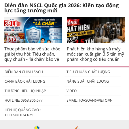
Diễn đàn NSCL Quốc gia 2026: Kiến tạo động
lực tăng trưởng mới
Thực phẩm bảo vệ sức khỏe
Phát hiện kho hàng và máy
giả bị thu hồi: Tiêu chuẩn,
móc sản xuất gần 3,5 tấn mỹ
quy chuẩn - 'lá chắn' bảo vệ
phẩm không có tiêu chuẩn
người tiêu dùng
DIỄN ĐÀN CHÍNH SÁCH
TIÊU CHUẨN CHẤT LƯỢNG
CẢNH BÁO CHẤT LƯỢNG
NĂNG SUẤT CHẤT LƯỢNG
THƯƠNG HIỆU HỘI NHẬP
VIDEO
HOTLINE: 0963.806.677
EMAIL:
TOASOAN@VIETQ.VN
LIÊN HỆ QUẢNG CÁO :
TEL:0988.624.621