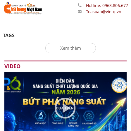
Hotline: 0963.806.677
Toasoan@vietq.vn
TAGS
Xem thêm
VIDEO