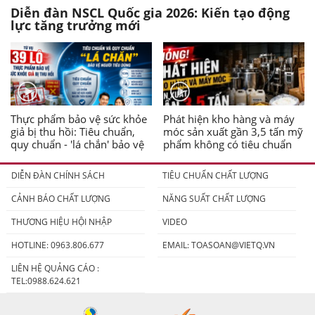
Diễn đàn NSCL Quốc gia 2026: Kiến tạo động
lực tăng trưởng mới
Thực phẩm bảo vệ sức khỏe
Phát hiện kho hàng và máy
giả bị thu hồi: Tiêu chuẩn,
móc sản xuất gần 3,5 tấn mỹ
quy chuẩn - 'lá chắn' bảo vệ
phẩm không có tiêu chuẩn
người tiêu dùng
DIỄN ĐÀN CHÍNH SÁCH
TIÊU CHUẨN CHẤT LƯỢNG
CẢNH BÁO CHẤT LƯỢNG
NĂNG SUẤT CHẤT LƯỢNG
THƯƠNG HIỆU HỘI NHẬP
VIDEO
HOTLINE: 0963.806.677
EMAIL:
TOASOAN@VIETQ.VN
LIÊN HỆ QUẢNG CÁO :
TEL:0988.624.621