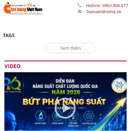
Hotline: 0963.806.677
Toasoan@vietq.vn
TAGS
Xem thêm
VIDEO