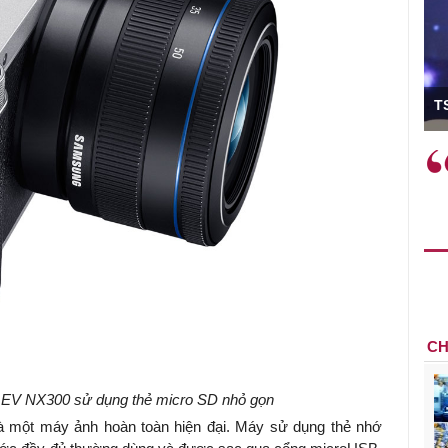
ưởng
TS Phan Đức
làm
Việc sử dụng hiệu quả chính
"Việ
thực tế
sách tài khóa không chỉ mang ý
nhằm
ư tăng
nghĩa hỗ trợ ngắn hạn mà còn
hiệu 
ng
đóng vai trò tạo nền tảng cho
rất c
chế
tăng trưởng bền vững dài hạn.
ng tạo,
CH
 EV NX300 sử dụng thẻ micro SD nhỏ gọn
 là một máy ảnh hoàn toàn hiện đại. Máy sử dụng thẻ nhớ