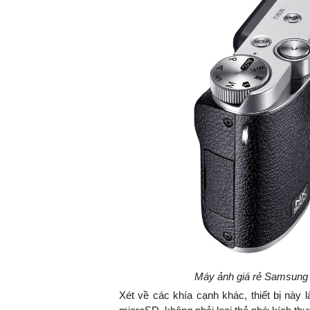
TS. Nguyễn Đức Độ - Phó Viện tr
Viện Kinh tế Tài chính
"Có rất nhiều việc phải 
ngay từ bây giờ và trên 
đang được tiến hành nh
đầu tư cho khoa học cô
nghệ; ban hành các cơ 
khuyến khích đổi mới sá
khởi nghiệp..."
Máy ảnh giá rẻ Samsung
Xét về các khía cạnh khác, thiết bị này