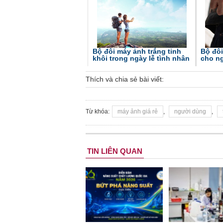
Bộ đôi máy ảnh trắng tinh
Bộ đô
khôi trong ngày lễ tình nhân
cho n
Thích và chia sẻ bài viết:
Từ khóa:
máy ảnh giá rẻ
,
người dùng
,
TIN LIÊN QUAN
Bộ 3 máy ảnh màu đỏ cho
xuân phát tài