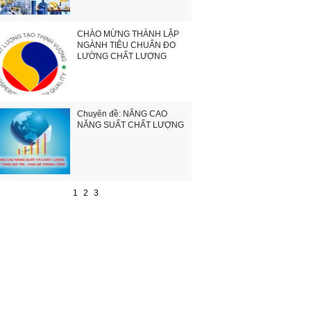
CHÀO MỪNG THÀNH LẬP
NGÀNH TIÊU CHUẨN ĐO
LƯỜNG CHẤT LƯỢNG
Chuyên đề: NÂNG CAO
NĂNG SUẤT CHẤT LƯỢNG
1
2
3