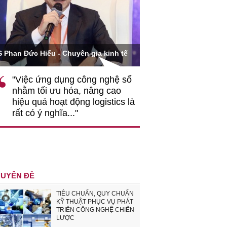
Ông Hoàng Quang Phòng - Phó C
 Hiếu - Chuyên gia kinh tế
VCCI
c ứng dụng công nghệ số
""Theo tôi, cần sự thay 
 tối ưu hóa, nâng cao
gốc rễ về nhận thức, d
quả hoạt động logistics là
nghiệp cần coi quan hệ 
ó ý nghĩa..."
động hài hoà là động lự
triển..."
UYÊN ĐỀ
TIÊU CHUẨN, QUY CHUẨN
KỸ THUẬT PHỤC VỤ PHÁT
TRIỂN CÔNG NGHỆ CHIẾN
LƯỢC