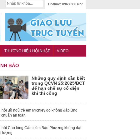
Hotline:
0963.806.677
THƯƠNG HIỆU HỘI NHẬP
VIDEO
NH BÁO
Những quy định cần biết
trong QCVN 25:2025/BCT
để hạn chế sự cố điện
khi thi công
 hồi đồ ngủ trẻ em Michley do không đáp ứng
u chuẩn an toàn
 hồi Cao lỏng Cảm cúm Bảo Phương không đạt
t lượng