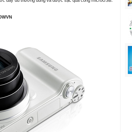
hước đầy đủ thường dùng và được sạc qua cổng microUSB.
BDWVN