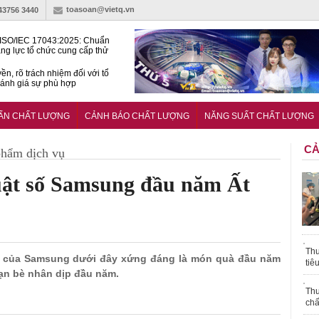
toasoan@vietq.vn
-43756 3440
ISO/IEC 17043:2025: Chuẩn
ng lực tổ chức cung cấp thử
 thành thạo
ền, rõ trách nhiệm đối với tổ
ánh giá sự phù hợp
lược tiêu chuẩn quốc gia:
ụ định hướng tổng thể, dài
UẨN CHẤT LƯỢNG
CẢNH BÁO CHẤT LƯỢNG
NĂNG SUẤT CHẤT LƯỢNG
o hoạt động tiêu chuẩn
CẢ
phẩm dịch vụ
uật số Samsung đầu năm Ất
Thu
rẻ của Samsung dưới đây xứng đáng là món quà đầu năm
tiê
ạn bè nhân dịp đầu năm.
Thu
chấ