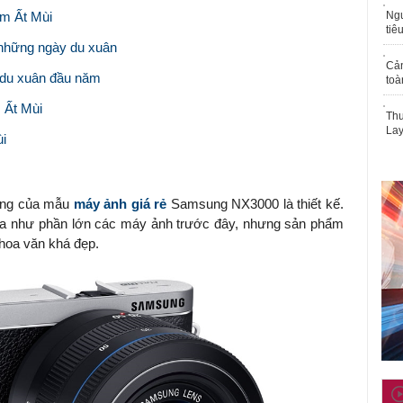
ăm Ất Mùi
Ngư
tiê
 những ngày du xuân
Cả
 du xuân đầu năm
toà
 Ất Mùi
Thu
Lay
ùi
dùng của mẫu
máy ảnh giá rẻ
Samsung NX3000 là thiết kế.
a như phần lớn các máy ảnh trước đây, nhưng sản phẩm
hoa văn khá đẹp.