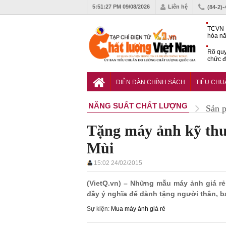
5:51:29 PM
09/08/2026
Liên hệ
(84-2)
TCVN 
hóa nă
nghiệm
Rõ quy
chức đ
Chiến 
Công c
DIỄN ĐÀN CHÍNH SÁCH
TIÊU CH
hạn ch
NĂNG SUẤT CHẤT LƯỢNG
Sản 
Tặng máy ảnh kỹ th
Mùi
15:02 24/02/2015
(VietQ.vn) – Những mẫu máy ảnh giá 
đầy ý nghĩa để dành tặng người thân, b
Sự kiện:
Mua máy ảnh giá rẻ