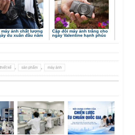
i máy ảnh chất lượng
Cặp đôi máy ảnh trắng cho
gày du xuân đầu năm
ngày Valentine hạnh phúc
thiết kế
,
sản phẩm
,
máy ảnh