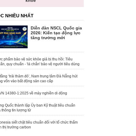
khỏe
C NHIỀU NHẤT
Diễn đàn NSCL Quốc gia
2026: Kiến tạo động lực
tăng trưởng mới
c phẩm bảo vệ sức khỏe giả bị thu hồi: Tiêu
ẩn, quy chuẩn - 'lá chắn' bảo vệ người tiêu dùng
tầng ‘trải thảm đỏ’, Nam trung tâm Đà Nẵng hút
g vốn vào bất động sản cao cấp
N 14380-1:2025 về máy nghiền di động
ng Quốc thành lập Ủy ban Kỹ thuật tiêu chuẩn
 thông tin lượng tử
onesia siết chặt tiêu chuẩn đối với tổ chức thẩm
h thị trường carbon