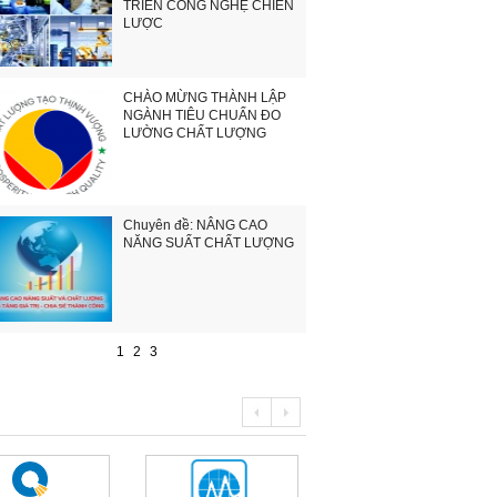
TRIỂN CÔNG NGHỆ CHIẾN
LƯỢC
CHÀO MỪNG THÀNH LẬP
NGÀNH TIÊU CHUẨN ĐO
LƯỜNG CHẤT LƯỢNG
Chuyên đề: NÂNG CAO
NĂNG SUẤT CHẤT LƯỢNG
1
2
3