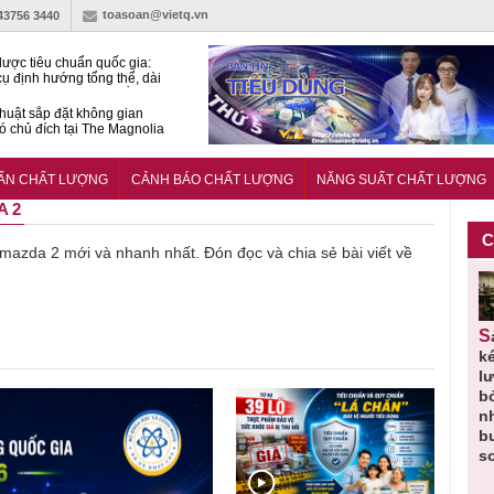
toasoan@vietq.vn
-43756 3440
lược tiêu chuẩn quốc gia:
ụ định hướng tổng thể, dài
o hoạt động tiêu chuẩn
huật sắp đặt không gian
ó chủ đích tại The Magnolia
 Ghana siết tiêu chuẩn quốc
i với xe cũ nhập khẩu?
UẨN CHẤT LƯỢNG
CẢNH BÁO CHẤT LƯỢNG
NĂNG SUẤT CHẤT LƯỢNG
A 2
C
ề mazda 2 mới và nhanh nhất. Đón đọc và chia sẻ bài viết về
Thu hồi
Người tiêu
Cảnh báo
Thu hồi
Sản phẩm
 em
Cao lỏng
dùng cần
sản phẩm
toàn quốc
k
 do
Cảm cúm
cảnh giác
nhập ngoại
và tiêu hủy
l
áp
Bảo
lựa chọn
bị thu hồi
nước rửa
b
u
Phương
thịt lợn đạt
do mất an
tay dạng
n
n
không đạt
tiêu chuẩn
toàn có thể
bọt Layer
b
chất lượng
và an toàn
xuất hiện
Clean do
s
tại Việt Nam
sản xuất