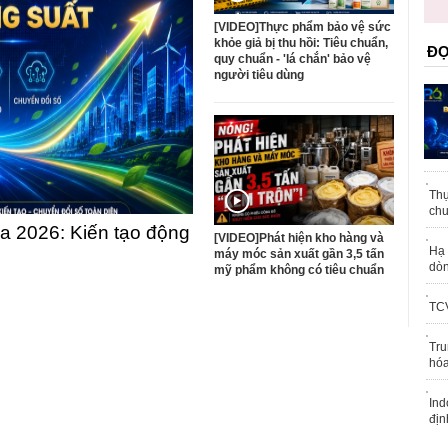
trái phép
[VIDEO]Thực phẩm bảo vệ sức
khỏe giả bị thu hồi: Tiêu chuẩn,
ĐỌ
quy chuẩn - 'lá chắn' bảo vệ
người tiêu dùng
Thự
chu
 2026: Kiến tạo động
[VIDEO]Phát hiện kho hàng và
Hạ 
máy móc sản xuất gần 3,5 tấn
dòn
mỹ phẩm không có tiêu chuẩn
TCV
Tru
hóa
Ind
địn