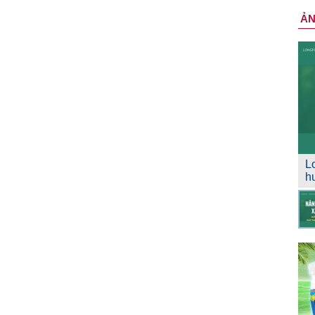
Ả
L
h