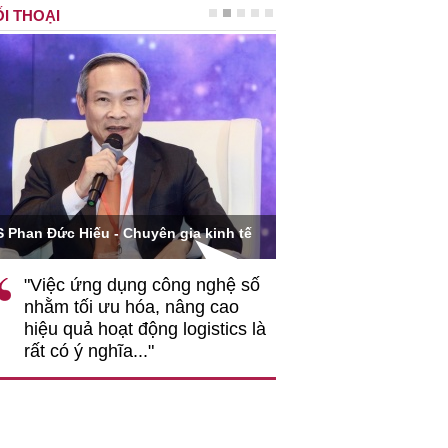
I THOẠI
Ông Hoàng Quang Phòn
S Phan Đức Hiếu - Chuyên gia kinh tế
VCCI
"Việc ứng dụng công nghệ số
""Theo tôi, cần 
nhằm tối ưu hóa, nâng cao
gốc rễ về nhận
hiệu quả hoạt động logistics là
nghiệp cần coi
rất có ý nghĩa..."
động hài hoà là
triển..."