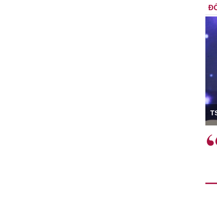
ĐỐ
ó Viện trưởng
T
ệc phải làm
Việc sử dụng hiệu quả chính
và trên thực tế
sách tài khóa không chỉ mang ý
 hành như tăng
nghĩa hỗ trợ ngắn hạn mà còn
a học công
đóng vai trò tạo nền tảng cho
 các cơ chế
tăng trưởng bền vững dài hạn.
i mới sáng tạo,