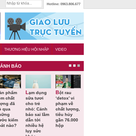
Hotline:
0963.806.677
THƯƠNG HIỆU HỘI NHẬP
VIDEO
ẢNH BÁO
Lạm dụng
Bột rau
Những quy
Thu hồi đồ
ém chất
sữa tươi
‘detox’ vi
định cần
ngủ trẻ e
ượng đã
cho trẻ
phạm về
biết trong
Michley d
ỏ qua
nhỏ: Cảnh
chất lượng,
QCVN
không đá
hững
báo sai lầm
tiêu hủy
25:2025/BCT
ứng tiêu
ước kiểm
dẫn tới
gần 76.000
để hạn chế
chuẩn an
oát nào?
nhiều hệ
hộp
sự cố điện
toàn
lụy sức
khi thi công