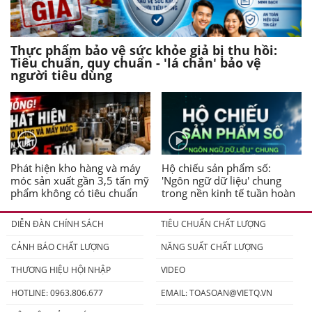
Thực phẩm bảo vệ sức khỏe giả bị thu hồi:
Tiêu chuẩn, quy chuẩn - 'lá chắn' bảo vệ
người tiêu dùng
Phát hiện kho hàng và máy
Hộ chiếu sản phẩm số:
móc sản xuất gần 3,5 tấn mỹ
'Ngôn ngữ dữ liệu' chung
phẩm không có tiêu chuẩn
trong nền kinh tế tuần hoàn
DIỄN ĐÀN CHÍNH SÁCH
TIÊU CHUẨN CHẤT LƯỢNG
CẢNH BÁO CHẤT LƯỢNG
NĂNG SUẤT CHẤT LƯỢNG
THƯƠNG HIỆU HỘI NHẬP
VIDEO
HOTLINE: 0963.806.677
EMAIL:
TOASOAN@VIETQ.VN