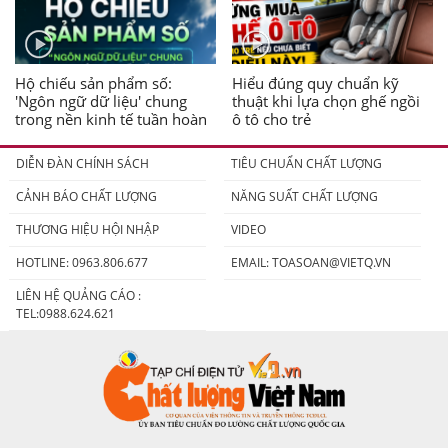
Hộ chiếu sản phẩm số:
Hiểu đúng quy chuẩn kỹ
'Ngôn ngữ dữ liệu' chung
thuật khi lựa chọn ghế ngồi
trong nền kinh tế tuần hoàn
ô tô cho trẻ
DIỄN ĐÀN CHÍNH SÁCH
TIÊU CHUẨN CHẤT LƯỢNG
CẢNH BÁO CHẤT LƯỢNG
NĂNG SUẤT CHẤT LƯỢNG
THƯƠNG HIỆU HỘI NHẬP
VIDEO
HOTLINE: 0963.806.677
EMAIL:
TOASOAN@VIETQ.VN
LIÊN HỆ QUẢNG CÁO :
TEL:0988.624.621