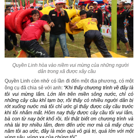
Quyền Linh hòa vào niềm vui mừng của những người
dân trong xã được xây cầu
Quyền Linh còn nhớ có lần đi đến một địa phương, có một
ông cụ đã chia sẻ với anh:
“Khi thấy chương trình về đây là
tôi vui mừng lắm. Lớn lên trên miền sông nước, chỉ có
những cây cầu khỉ tạm bợ, rồi thấy có nhiều người dân bị
rớt xuống nước mà tôi chỉ ước gì thấy được cây cầu trước
khi tôi nhắm mắt. Hôm nay thấy được cây cầu tôi vui lắm,
bà con từ nay bớt khổ rồi, tôi thật biết ơn chương trình và
nhà tài trợ nhiều lắm, đem đến ước mơ mà cả mấy chục
năm tôi ao ước, đây là món quà vô giá trị, quá lớn với một
vùng sâu, vùng xa của chúng tôi”.