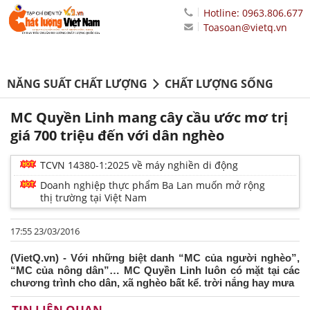
Hotline: 0963.806.677
Toasoan@vietq.vn
NĂNG SUẤT CHẤT LƯỢNG
CHẤT LƯỢNG SỐNG
MC Quyền Linh mang cây cầu ước mơ trị
giá 700 triệu đến với dân nghèo
TCVN 14380-1:2025 về máy nghiền di động
Doanh nghiệp thực phẩm Ba Lan muốn mở rộng
thị trường tại Việt Nam
17:55 23/03/2016
(VietQ.vn) - Với những biệt danh “MC của người nghèo”,
“MC của nông dân”… MC Quyền Linh luôn có mặt tại các
chương trình cho dân, xã nghèo bất kể. trời nắng hay mưa
TIN LIÊN QUAN