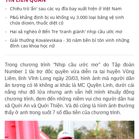
Chiêu trò 'ẩn' sau các vụ đĩa bay xuất hiện ở Việt Nam
P&G khẳng định bị vu khống vụ 3.000 loại băng vệ sinh
chứa dioxin, thuốc diệt cỏ
Hai xã nghèo ở Bến Tre 'tranh giành' nhịp cầu ước mơ
Giải thưởng Kovalevskaia - 30 năm bền bỉ tôn vinh những
đỉnh cao khoa học nữ
Trong chương trình “Nhịp cầu ước mơ” do Tập đoàn
Number 1 tài trợ độc quyền vừa diễn ra tại huyện Vũng
Liêm, tỉnh Vĩnh Long ngày 20/03, hình ảnh mà người dân
ấn tượng có lẽ không ai khác là MC Quyền Linh, dưới cái
nắng như đổ lửa nhưng anh vẫn hết mình khuấy động
chương trình, đem đến những niềm vui cho người dân hai
xã Quới An và Quới Thiện. Và đó cũng là hình ảnh thường
thấy ở anh trong suốt 7 số đầu tiên của chương trình.