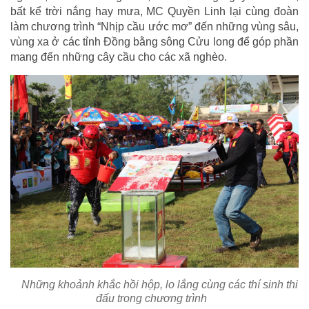
bất kể trời nắng hay mưa, MC Quyền Linh lại cùng đoàn
làm chương trình “Nhịp cầu ước mơ” đến những vùng sâu,
vùng xa ở các tỉnh Đồng bằng sông Cửu long để góp phần
mang đến những cây cầu cho các xã nghèo.
Những khoảnh khắc hồi hộp, lo lắng cùng các thí sinh thi
đấu trong chương trình