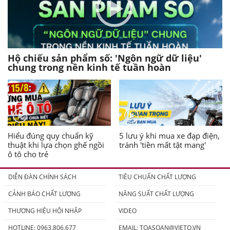
Hộ chiếu sản phẩm số: 'Ngôn ngữ dữ liệu'
chung trong nền kinh tế tuần hoàn
Hiểu đúng quy chuẩn kỹ
5 lưu ý khi mua xe đạp điện,
thuật khi lựa chọn ghế ngồi
tránh 'tiền mất tật mang'
ô tô cho trẻ
DIỄN ĐÀN CHÍNH SÁCH
TIÊU CHUẨN CHẤT LƯỢNG
CẢNH BÁO CHẤT LƯỢNG
NĂNG SUẤT CHẤT LƯỢNG
THƯƠNG HIỆU HỘI NHẬP
VIDEO
HOTLINE: 0963.806.677
EMAIL:
TOASOAN@VIETQ.VN