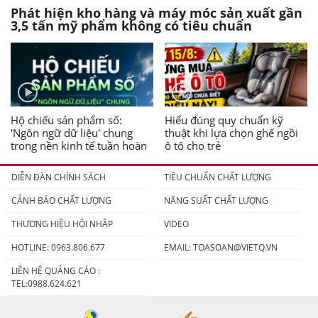
Phát hiện kho hàng và máy móc sản xuất gần
3,5 tấn mỹ phẩm không có tiêu chuẩn
Hộ chiếu sản phẩm số:
Hiểu đúng quy chuẩn kỹ
'Ngôn ngữ dữ liệu' chung
thuật khi lựa chọn ghế ngồi
trong nền kinh tế tuần hoàn
ô tô cho trẻ
DIỄN ĐÀN CHÍNH SÁCH
TIÊU CHUẨN CHẤT LƯỢNG
CẢNH BÁO CHẤT LƯỢNG
NĂNG SUẤT CHẤT LƯỢNG
THƯƠNG HIỆU HỘI NHẬP
VIDEO
HOTLINE: 0963.806.677
EMAIL:
TOASOAN@VIETQ.VN
LIÊN HỆ QUẢNG CÁO :
TEL:0988.624.621