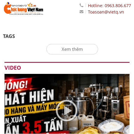
Hotline: 0963.806.677
Toasoan@vietq.vn
TAGS
Xem thêm
VIDEO