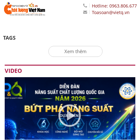
Hotline: 0963.806.677
Toasoan@vietq.vn
TAGS
Xem thêm
VIDEO