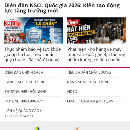
Diễn đàn NSCL Quốc gia 2026: Kiến tạo động
lực tăng trưởng mới
Thực phẩm bảo vệ sức khỏe
Phát hiện kho hàng và máy
giả bị thu hồi: Tiêu chuẩn,
móc sản xuất gần 3,5 tấn mỹ
quy chuẩn - 'lá chắn' bảo vệ
phẩm không có tiêu chuẩn
người tiêu dùng
DIỄN ĐÀN CHÍNH SÁCH
TIÊU CHUẨN CHẤT LƯỢNG
CẢNH BÁO CHẤT LƯỢNG
NĂNG SUẤT CHẤT LƯỢNG
THƯƠNG HIỆU HỘI NHẬP
VIDEO
HOTLINE: 0963.806.677
EMAIL:
TOASOAN@VIETQ.VN
LIÊN HỆ QUẢNG CÁO :
TEL:0988.624.621