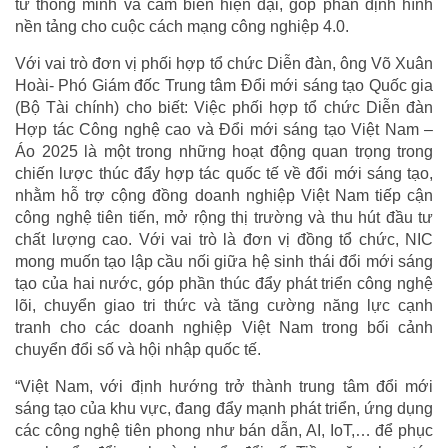
tử thông minh và cảm biến hiện đại, góp phần định hình
nền tảng cho cuộc cách mạng công nghiệp 4.0.
Với vai trò đơn vị phối hợp tổ chức Diễn đàn, ông Võ Xuân
Hoài- Phó Giám đốc Trung tâm Đổi mới sáng tạo Quốc gia
(Bộ Tài chính) cho biết: Việc phối hợp tổ chức Diễn đàn
Hợp tác Công nghệ cao và Đổi mới sáng tạo Việt Nam –
Áo 2025 là một trong những hoạt động quan trọng trong
chiến lược thúc đẩy hợp tác quốc tế về đổi mới sáng tạo,
nhằm hỗ trợ cộng đồng doanh nghiệp Việt Nam tiếp cận
công nghệ tiên tiến, mở rộng thị trường và thu hút đầu tư
chất lượng cao. Với vai trò là đơn vị đồng tổ chức, NIC
mong muốn tạo lập cầu nối giữa hệ sinh thái đổi mới sáng
tạo của hai nước, góp phần thúc đẩy phát triển công nghệ
lõi, chuyển giao tri thức và tăng cường năng lực cạnh
tranh cho các doanh nghiệp Việt Nam trong bối cảnh
chuyển đổi số và hội nhập quốc tế.
“Việt Nam, với định hướng trở thành trung tâm đổi mới
sáng tạo của khu vực, đang đẩy mạnh phát triển, ứng dụng
các công nghệ tiên phong như bán dẫn, AI, IoT,… để phục