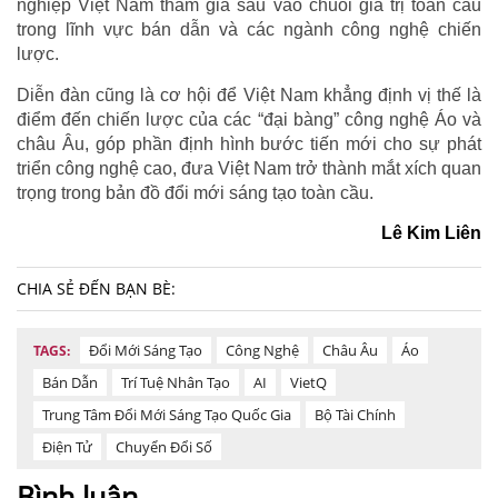
nghiệp Việt Nam tham gia sâu vào chuỗi giá trị toàn cầu
trong lĩnh vực bán dẫn và các ngành công nghệ chiến
lược.
Diễn đàn cũng là cơ hội để Việt Nam khẳng định vị thế là
điểm đến chiến lược của các “đại bàng” công nghệ Áo và
châu Âu, góp phần định hình bước tiến mới cho sự phát
triển công nghệ cao, đưa Việt Nam trở thành mắt xích quan
trọng trong bản đồ đổi mới sáng tạo toàn cầu.
Lê Kim Liên
CHIA SẺ ĐẾN BẠN BÈ:
Đổi Mới Sáng Tạo
Công Nghệ
Châu Âu
Áo
TAGS:
Bán Dẫn
Trí Tuệ Nhân Tạo
AI
VietQ
Trung Tâm Đổi Mới Sáng Tạo Quốc Gia
Bộ Tài Chính
Điện Tử
Chuyển Đổi Số
Bình luận