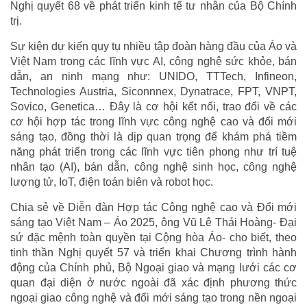
Nghị quyết 68 về phát triển kinh tế tư nhân của Bộ Chính
trị.
Sự kiện dự kiến quy tụ nhiều tập đoàn hàng đầu của Áo và
Việt Nam trong các lĩnh vực AI, công nghệ sức khỏe, bán
dẫn, an ninh mạng như: UNIDO, TTTech, Infineon,
Technologies Austria, Siconnnex, Dynatrace, FPT, VNPT,
Sovico, Genetica… Đây là cơ hội kết nối, trao đổi về các
cơ hội hợp tác trong lĩnh vực công nghệ cao và đổi mới
sáng tạo, đồng thời là dịp quan trọng để khám phá tiềm
năng phát triển trong các lĩnh vực tiên phong như trí tuệ
nhân tạo (AI), bán dẫn, công nghệ sinh học, công nghệ
lượng tử, IoT, điện toán biên và robot học.
Chia sẻ về Diễn đàn Hợp tác Công nghệ cao và Đổi mới
sáng tạo Việt Nam – Áo 2025, ông Vũ Lê Thái Hoàng- Đại
sứ đặc mệnh toàn quyền tại Cộng hòa Áo- cho biết, theo
tinh thần Nghị quyết 57 và triển khai Chương trình hành
động của Chính phủ, Bộ Ngoại giao và mạng lưới các cơ
quan đại diện ở nước ngoài đã xác định phương thức
ngoại giao công nghệ và đổi mới sáng tạo trong nền ngoại