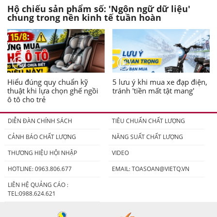
Hộ chiếu sản phẩm số: 'Ngôn ngữ dữ liệu'
chung trong nền kinh tế tuần hoàn
Hiểu đúng quy chuẩn kỹ
5 lưu ý khi mua xe đạp điện,
thuật khi lựa chọn ghế ngồi
tránh 'tiền mất tật mang'
ô tô cho trẻ
DIỄN ĐÀN CHÍNH SÁCH
TIÊU CHUẨN CHẤT LƯỢNG
CẢNH BÁO CHẤT LƯỢNG
NĂNG SUẤT CHẤT LƯỢNG
THƯƠNG HIỆU HỘI NHẬP
VIDEO
HOTLINE: 0963.806.677
EMAIL:
TOASOAN@VIETQ.VN
LIÊN HỆ QUẢNG CÁO :
TEL:0988.624.621