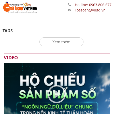
Hotline: 0963.806.677
Toasoan@vietq.vn
TAGS
Xem thêm
VIDEO