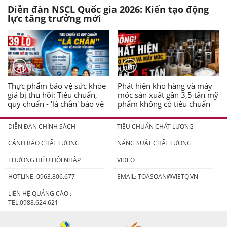
Diễn đàn NSCL Quốc gia 2026: Kiến tạo động
lực tăng trưởng mới
Thực phẩm bảo vệ sức khỏe
Phát hiện kho hàng và máy
giả bị thu hồi: Tiêu chuẩn,
móc sản xuất gần 3,5 tấn mỹ
quy chuẩn - 'lá chắn' bảo vệ
phẩm không có tiêu chuẩn
người tiêu dùng
DIỄN ĐÀN CHÍNH SÁCH
TIÊU CHUẨN CHẤT LƯỢNG
CẢNH BÁO CHẤT LƯỢNG
NĂNG SUẤT CHẤT LƯỢNG
THƯƠNG HIỆU HỘI NHẬP
VIDEO
HOTLINE: 0963.806.677
EMAIL:
TOASOAN@VIETQ.VN
LIÊN HỆ QUẢNG CÁO :
TEL:0988.624.621