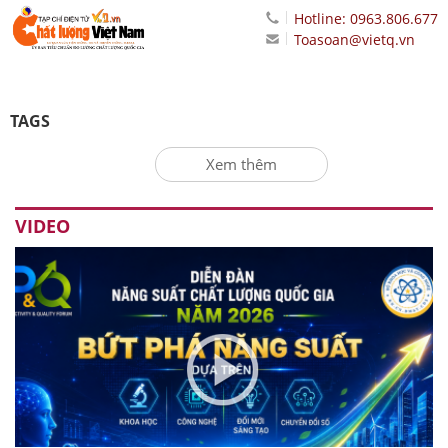
Hotline: 0963.806.677
Toasoan@vietq.vn
TAGS
Xem thêm
VIDEO