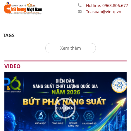
Hotline: 0963.806.677
Toasoan@vietq.vn
TAGS
Xem thêm
VIDEO