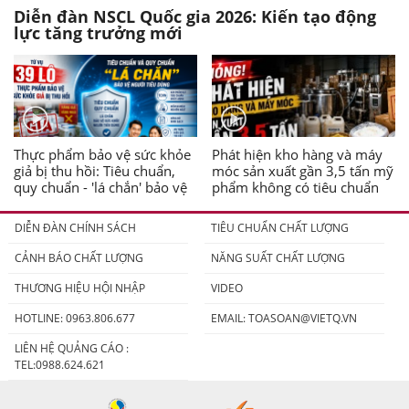
Diễn đàn NSCL Quốc gia 2026: Kiến tạo động
lực tăng trưởng mới
Thực phẩm bảo vệ sức khỏe
Phát hiện kho hàng và máy
giả bị thu hồi: Tiêu chuẩn,
móc sản xuất gần 3,5 tấn mỹ
quy chuẩn - 'lá chắn' bảo vệ
phẩm không có tiêu chuẩn
người tiêu dùng
DIỄN ĐÀN CHÍNH SÁCH
TIÊU CHUẨN CHẤT LƯỢNG
CẢNH BÁO CHẤT LƯỢNG
NĂNG SUẤT CHẤT LƯỢNG
THƯƠNG HIỆU HỘI NHẬP
VIDEO
HOTLINE: 0963.806.677
EMAIL:
TOASOAN@VIETQ.VN
LIÊN HỆ QUẢNG CÁO :
TEL:0988.624.621