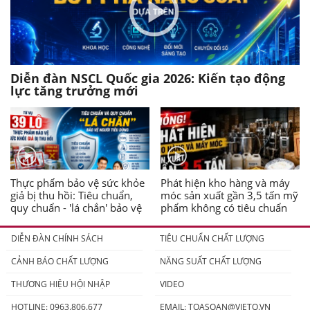
Diễn đàn NSCL Quốc gia 2026: Kiến tạo động
lực tăng trưởng mới
Thực phẩm bảo vệ sức khỏe
Phát hiện kho hàng và máy
giả bị thu hồi: Tiêu chuẩn,
móc sản xuất gần 3,5 tấn mỹ
quy chuẩn - 'lá chắn' bảo vệ
phẩm không có tiêu chuẩn
người tiêu dùng
DIỄN ĐÀN CHÍNH SÁCH
TIÊU CHUẨN CHẤT LƯỢNG
CẢNH BÁO CHẤT LƯỢNG
NĂNG SUẤT CHẤT LƯỢNG
THƯƠNG HIỆU HỘI NHẬP
VIDEO
HOTLINE: 0963.806.677
EMAIL:
TOASOAN@VIETQ.VN