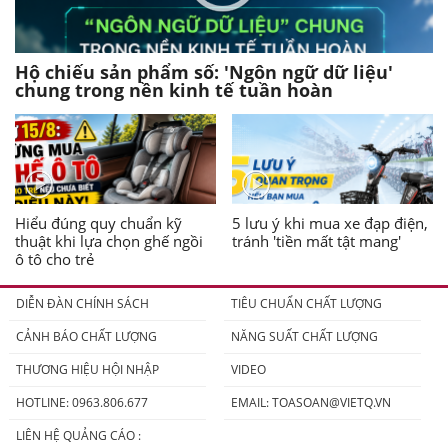
Hộ chiếu sản phẩm số: 'Ngôn ngữ dữ liệu'
chung trong nền kinh tế tuần hoàn
Hiểu đúng quy chuẩn kỹ
5 lưu ý khi mua xe đạp điện,
thuật khi lựa chọn ghế ngồi
tránh 'tiền mất tật mang'
ô tô cho trẻ
DIỄN ĐÀN CHÍNH SÁCH
TIÊU CHUẨN CHẤT LƯỢNG
CẢNH BÁO CHẤT LƯỢNG
NĂNG SUẤT CHẤT LƯỢNG
THƯƠNG HIỆU HỘI NHẬP
VIDEO
HOTLINE: 0963.806.677
EMAIL:
TOASOAN@VIETQ.VN
LIÊN HỆ QUẢNG CÁO :