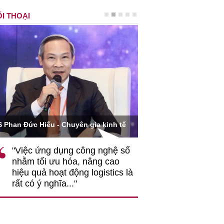
I THOẠI
Ông Hoàng Quang Phòn
S Phan Đức Hiếu - Chuyên gia kinh tế
VCCI
"Việc ứng dụng công nghệ số
""Theo tôi, cần 
nhằm tối ưu hóa, nâng cao
gốc rễ về nhận
hiệu quả hoạt động logistics là
nghiệp cần coi
rất có ý nghĩa..."
động hài hoà là
triển..."