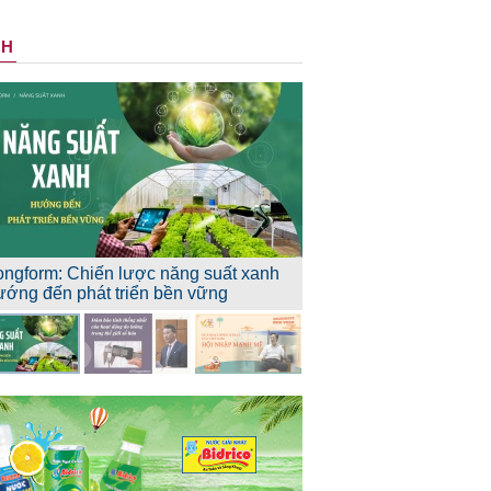
NH
ongform: Chiến lược năng suất xanh
ướng đến phát triển bền vững