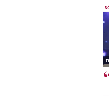
ĐỐ
ó Viện trưởng
T
ệc phải làm
Việc sử dụng hiệu quả chính
và trên thực tế
sách tài khóa không chỉ mang ý
 hành như tăng
nghĩa hỗ trợ ngắn hạn mà còn
a học công
đóng vai trò tạo nền tảng cho
 các cơ chế
tăng trưởng bền vững dài hạn.
i mới sáng tạo,