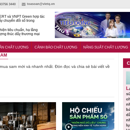
toasoan@vietq.vn
-43756 3440
RT và VNPT Green hợp tác
ẩy chuyển đổi số trong
 nhận nông nghiệp
hiện tiêu chuẩn, hạ tầng
ượng thúc đẩy thương mại
ng nghệ chiến lược
14380-1:2025 về máy
 di động
UẨN CHẤT LƯỢNG
CẢNH BÁO CHẤT LƯỢNG
NĂNG SUẤT CHẤT LƯỢNG
SAM
C
ề mua sam mới và nhanh nhất. Đón đọc và chia sẻ bài viết về
Người tiêu
Cảnh báo
Thu hồi
Sản phẩm
Lạm dụng
g
dùng cần
sản phẩm
toàn quốc
kém chất
s
m
cảnh giác
nhập ngoại
và tiêu hủy
lượng đã
ch
lựa chọn
bị thu hồi
nước rửa
bỏ qua
n
thịt lợn đạt
do mất an
tay dạng
những
b
ạt
tiêu chuẩn
toàn có thể
bọt Layer
bước kiểm
dẫ
ợng
và an toàn
xuất hiện
Clean do
soát nào?
n
tại Việt Nam
sản xuất
l