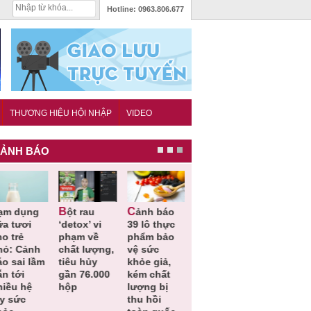
Hotline:
0963.806.677
THƯƠNG HIỆU HỘI NHẬP
VIDEO
ẢNH BÁO
Bột rau
Cảnh báo
Thu hồi đồ
Thu hồi
ữa tươi
‘detox’ vi
39 lô thực
ngủ trẻ em
Cao lỏng
o trẻ
phạm về
phẩm bảo
Michley do
Cảm cúm
hỏ: Cảnh
chất lượng,
vệ sức
không đáp
Bảo
áo sai lầm
tiêu hủy
khỏe giả,
ứng tiêu
Phương
n tới
gần 76.000
kém chất
chuẩn an
không đạ
hiều hệ
hộp
lượng bị
toàn
chất lượn
ụy sức
thu hồi