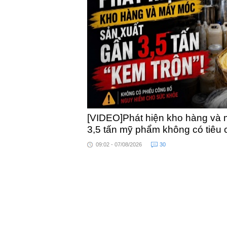
khỏe
toàn quốc
[VIDEO]Phát hiện kho hàng và 
3,5 tấn mỹ phẩm không có tiêu
09:02 - 07/08/2026
30