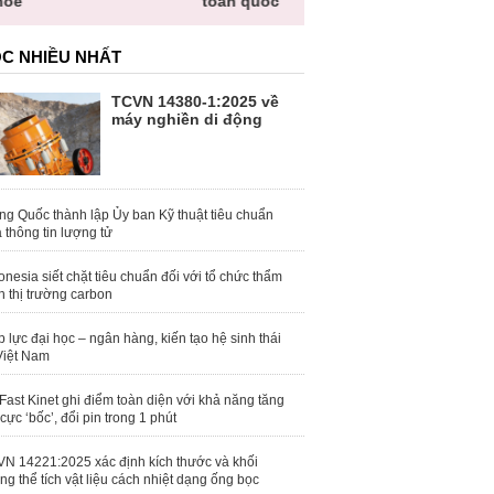
hỏe
toàn quốc
C NHIỀU NHẤT
TCVN 14380-1:2025 về
máy nghiền di động
ng Quốc thành lập Ủy ban Kỹ thuật tiêu chuẩn
 thông tin lượng tử
onesia siết chặt tiêu chuẩn đối với tổ chức thẩm
h thị trường carbon
 lực đại học – ngân hàng, kiến tạo hệ sinh thái
Việt Nam
Fast Kinet ghi điểm toàn diện với khả năng tăng
 cực ‘bốc’, đổi pin trong 1 phút
N 14221:2025 xác định kích thước và khối
ng thể tích vật liệu cách nhiệt dạng ống bọc