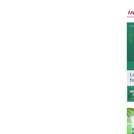
Ả
L
h