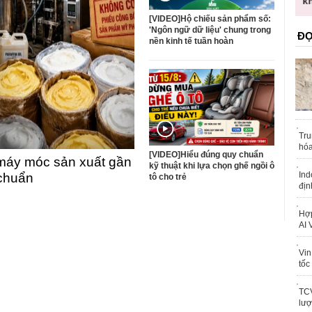
trái phép
k
[VIDEO]Hộ chiếu sản phẩm số:
'Ngôn ngữ dữ liệu' chung trong
ĐỌ
nền kinh tế tuần hoàn
Tru
hóa
[VIDEO]Hiểu đúng quy chuẩn
máy móc sản xuất gần
kỹ thuật khi lựa chọn ghế ngồi ô
Ind
 chuẩn
tô cho trẻ
địn
Hợp
AI 
Vin
tốc
TCV
lượ