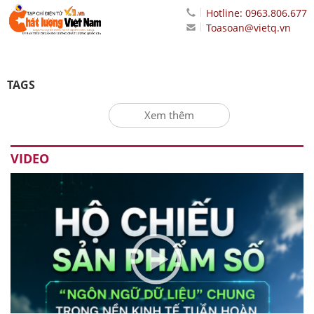
Hotline: 0963.806.677
Toasoan@vietq.vn
TAGS
Xem thêm
VIDEO