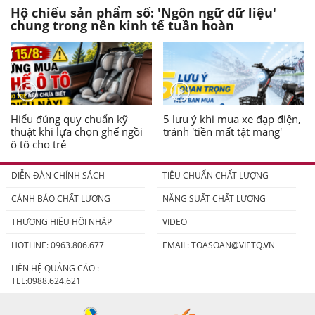
Hộ chiếu sản phẩm số: 'Ngôn ngữ dữ liệu'
chung trong nền kinh tế tuần hoàn
Hiểu đúng quy chuẩn kỹ
5 lưu ý khi mua xe đạp điện,
thuật khi lựa chọn ghế ngồi
tránh 'tiền mất tật mang'
ô tô cho trẻ
DIỄN ĐÀN CHÍNH SÁCH
TIÊU CHUẨN CHẤT LƯỢNG
CẢNH BÁO CHẤT LƯỢNG
NĂNG SUẤT CHẤT LƯỢNG
THƯƠNG HIỆU HỘI NHẬP
VIDEO
HOTLINE: 0963.806.677
EMAIL:
TOASOAN@VIETQ.VN
LIÊN HỆ QUẢNG CÁO :
TEL:0988.624.621