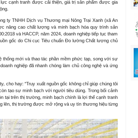
lực cạnh tranh được cải thiện, giá trị sản phẩm được gia
rộng.
Công ty TNHH Dịch vụ Thương mại Nông Trại Xanh (xã An
ược nâng cao chất lượng và minh bạch hóa quy trình sản
2000:2018 và HACCP, năm 2024, doanh nghiệp tiếp tục tham
guồn gốc do Chi cục Tiêu chuẩn Đo lường Chất lượng chủ
ệ thống mới và thao tác phần mềm phức tạp, song với sự
 doanh nghiệp đã nhanh chóng làm chủ công nghệ và ứng
 cho hay: “Truy xuất nguồn gốc không chỉ giúp chúng tôi
còn tạo sự minh bạch với người tiêu dùng. Trong bối cảnh
 tại trên thị trường, minh bạch chính là lợi thế cạnh tranh
g lên, thị trường được mở rộng và uy tín thương hiệu từng