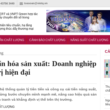
toasoan@vietq.vn
)-43756 3440
RT và VNPT Green hợp tác
ẩy chuyển đổi số trong
 nhận nông nghiệp
hiện tiêu chuẩn, hạ tầng
ượng thúc đẩy thương mại
ng nghệ chiến lược
14380-1:2025 về máy
 di động
UẨN CHẤT LƯỢNG
CẢNH BÁO CHẤT LƯỢNG
NĂNG SUẤT CHẤT LƯỢNG
CẢ
ng
ẩn hóa sản xuất: Doanh nghiệp
ị hiện đại
Thu
 hệ thống quản lý tiên tiến và công cụ cải tiến năng suất,
chấ
ã từng bước chuyển mình mạnh mẽ, nâng cao hiệu quả sản
tranh và khẳng định vị thế trên thị trường.
Ngư
tiê
HẤT LƯỢNG