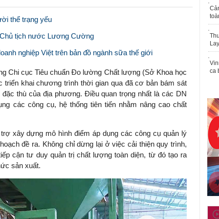
Cả
toà
ời thể trạng yếu
 Chủ tịch nước Lương Cường
Thu
Lay
doanh nghiệp Việt trên bản đồ ngành sữa thế giới
Vin
ca 
ng Chi cục Tiêu chuẩn Đo lường Chất lượng (Sở Khoa học
ệc triển khai chương trình thời gian qua đã cơ bản bám sát
ển đặc thù của địa phương. Điều quan trọng nhất là các DN
ụng các công cụ, hệ thống tiên tiến nhằm nâng cao chất
 trợ xây dựng mô hình điểm áp dụng các công cụ quản lý
ch đề ra. Không chỉ dừng lại ở việc cải thiện quy trình,
ếp cận tư duy quản trị chất lượng toàn diện, từ đó tạo ra
hức sản xuất.