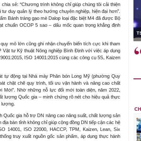
ia sẻ: “Chương trình không chỉ giúp chúng tôi cải thiện
 tư duy quản lý theo hướng chuyên nghiệp, hiện đại hơn”.
hẩm Bánh tráng gạo mè Dalop loại đặc biệt M4 đã được Bộ
đạt chuẩn OCOP 5 sao – dấu mốc quan trọng khẳng định
ó Viện trưởng
T
quy mô lớn cũng ghi nhận chuyển biến tích cực khi tham
ệc phải làm
Việc sử dụng hiệu quả chính
P Vật tư Kỹ thuật Nông nghiệp Bình Định với việc áp dụng
và trên thực tế
sách tài khóa không chỉ mang ý
 9001:2015, ISO 14001:2015 cùng các công cụ 5S, Kaizen
 hành như tăng
nghĩa hỗ trợ ngắn hạn mà còn
a học công
đóng vai trò tạo nền tảng cho
m sát tự động tại Nhà máy Phân bón Long Mỹ (phường Quy
 các cơ chế
tăng trưởng bền vững dài hạn.
t chặt chẽ quy trình, tối ưu vận hành và nâng cao chất
i mới sáng tạo,
 Mới”. Nhờ những nỗ lực đổi mới toàn diện, năm 2022,
t lượng Quốc gia – minh chứng rõ nét cho hiệu quả thực
t lượng.
CH
 Quốc gia hỗ trợ DN nâng cao năng suất, chất lượng sản
 địa bàn tỉnh không chỉ giúp cộng đồng DN tiếp cận các hệ
 ISO 14001, ISO 22000, HACCP, TPM, Kaizen, Lean, Six
hống truy xuất nguồn gốc sản phẩm, áp dụng thực hành