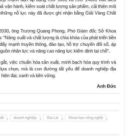
uả vận hành, kiểm soát chất lượng sản phẩm, cải thiện môi
. Những nỗ lực này đã được ghi nhận bằng Giải Vàng Chất
– 2030, ông Trương Quang Phong, Phó Giám đốc Sở Khoa
h: “Năng suất và chất lượng là chìa khóa của phát triển bền
c đẩy mạnh truyền thông, đào tạo, hỗ trợ chuyển đổi số, áp
n nguồn nhân lực và nâng cao năng lực kiểm định tại chỗ”.
gắt, việc chuẩn hóa sản xuất, minh bạch hóa quy trình và
 lựa chọn, mà là con đường tất yếu để doanh nghiệp địa
hiện đại, xanh và bền vững.
Anh Đức
uất
,
doanh nghiệp
,
Gia Lai
,
Khoa học công nghệ
,