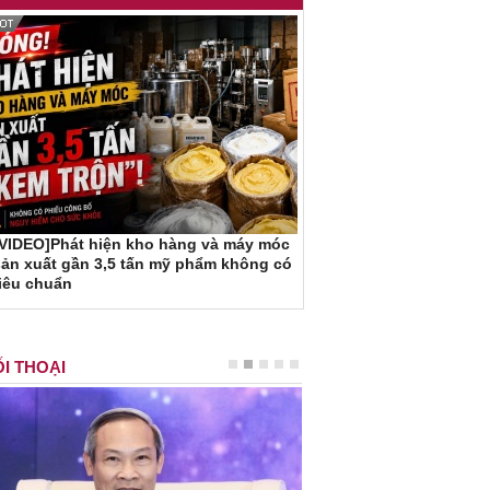
[VIDEO]Phát hiện kho hàng và máy móc
ản xuất gần 3,5 tấn mỹ phẩm không có
iêu chuẩn
I THOẠI