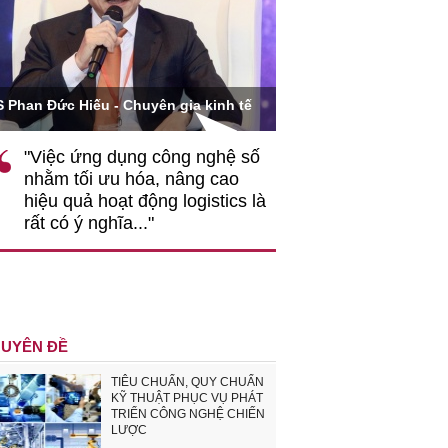
Ông Hoàng Quang Phòn
S Phan Đức Hiếu - Chuyên gia kinh tế
VCCI
"Việc ứng dụng công nghệ số
""Theo tôi, cần 
nhằm tối ưu hóa, nâng cao
gốc rễ về nhận
hiệu quả hoạt động logistics là
nghiệp cần coi
rất có ý nghĩa..."
động hài hoà là
triển..."
UYÊN ĐỀ
TIÊU CHUẨN, QUY CHUẨN
KỸ THUẬT PHỤC VỤ PHÁT
TRIỂN CÔNG NGHỆ CHIẾN
LƯỢC