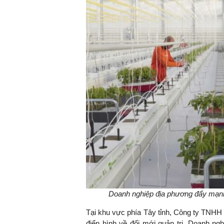
Doanh nghiệp địa phương đẩy mạnh á
Tại khu vực phía Tây tỉnh, Công ty TNHH
điển hình về đổi mới quản trị. Doanh n