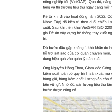
nông nghiệp tốt (VietGAP). Qua đó, năng 
tăng và thị trường tiêu thụ ngày càng mở 
Kể từ khi đi vào hoạt động năm 2022, 
Nhơn Tây) đã kiên trì theo đuổi chiến l
xuất. Sau khi triển khai VietGAP, ISO 2
gia Đề án xây dựng hệ thống truy xuất n
trì.
Dù bước đầu gặp không ít khó khăn do h
hỗ trợ sát sao của cơ quan chuyên môn,
dụng hiệu quả vào quản lý sản xuất.
Ông Nguyễn Hồng Thoa, Giám đốc Công ty,
kiểm soát toàn bộ quy trình sản xuất mà 
hàng giả, hàng kém chất lượng vẫn còn tồn
bền vững”. Nhờ đó, sản lượng tiêu thụ tăn
bước được củng cố.