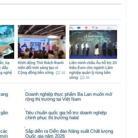
ẩn, hạ
Khởi động Thử thách thanh
Liên minh châu Âu hỗ trợ 20
c đẩy
niên đổi mới sáng tạo vì
triệu Euro cho ngành Lâm
ng nghệ
Cộng đồng bền vững
nghiệp quản lý rừng bền
10
vững
10
rang
Doanh nghiệp thực phẩm Ba Lan muốn mở
rộng thị trường tại Việt Nam
 gần
Tiêu chuẩn quốc gia hỗ trợ doanh nghiệp
chinh phục thị trường halal
 các
Sắp diễn ra Diễn đàn Năng suất Chất lượng
i mới
Quốc gia năm 2026