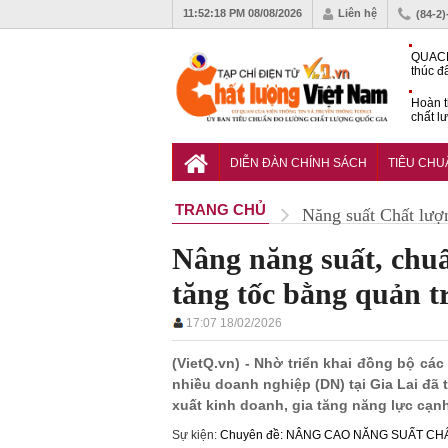
11:52:20 PM
08/08/2026
Liên hệ
(84-2
QUACE
thúc đ
chứng
Hoàn t
chất l
hóa cô
TCVN 
nghiền
DIỄN ĐÀN CHÍNH SÁCH
TIÊU CH
TRANG CHỦ
Năng suất Chất lượ
Nâng năng suất, chu
tăng tốc bằng quản tr
17:07 18/02/2026
(VietQ.vn) - Nhờ triển khai đồng bộ các
nhiều doanh nghiệp (DN) tại Gia Lai đ
xuất kinh doanh, gia tăng năng lực cạnh 
Sự kiện:
Chuyên đề: NÂNG CAO NĂNG SUẤT C