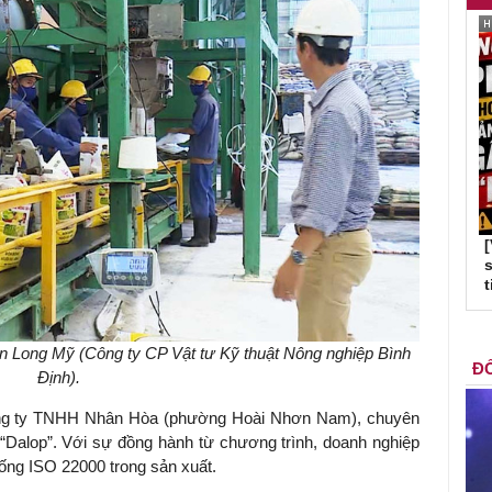
s
t
n Long Mỹ (Công ty CP Vật tư Kỹ thuật Nông nghiệp Bình
ĐỐ
Định).
Công ty TNHH Nhân Hòa (phường Hoài Nhơn Nam), chuyên
“Dalop”. Với sự đồng hành từ chương trình, doanh nghiệp
hống ISO 22000 trong sản xuất.