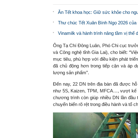
Ăn Tết khoa học: Giữ sức khỏe cho ngư
Thư chúc Tết Xuân Bính Ngọ 2026 của
Vinamilk và hành trình nâng tầm vị thế 
Ông Tạ Chí Đông Luân, Phó Chi cục trưở
và Công nghệ tỉnh Gia Lai), cho biết: “Vi
mục tiêu, phù hợp với điều kiện phát tri
đã chủ động hơn trong tiếp cận và áp d
lượng sản phẩm”.
Đến nay, 22 DN trên địa bàn đã được hỗ
như 5S, Kaizen, TPM, MFCA…, vượt kế hoạ
chương trình còn giúp nhiều DN lần đầu ti
chuyển biến rõ rệt trong điều hành và tổ c