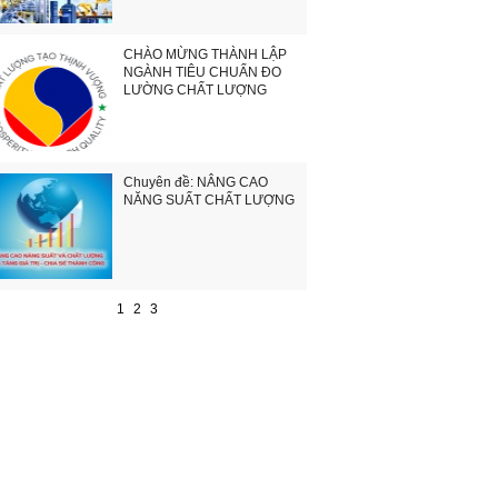
CHÀO MỪNG THÀNH LẬP
NGÀNH TIÊU CHUẨN ĐO
LƯỜNG CHẤT LƯỢNG
Chuyên đề: NÂNG CAO
NĂNG SUẤT CHẤT LƯỢNG
1
2
3