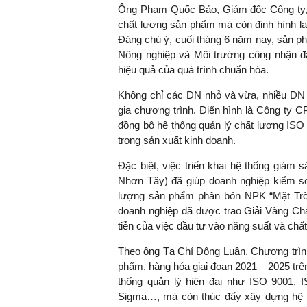
Ông Phạm Quốc Bảo, Giám đốc Công ty, ch
chất lượng sản phẩm mà còn định hình lại
Đáng chú ý, cuối tháng 6 năm nay, sản p
Nông nghiệp và Môi trường công nhận 
TS. Nguyễn Đức Độ - Ph
hiệu quả của quá trình chuẩn hóa.
Viện Kinh tế Tài chính
Không chỉ các DN nhỏ và vừa, nhiều DN 
"Có rất nhiều vi
gia chương trình. Điển hình là Công ty C
ngay từ bây giờ 
đồng bộ hệ thống quản lý chất lượng ISO
đang được tiến
trong sản xuất kinh doanh.
đầu tư cho kho
Đặc biệt, việc triển khai hệ thống giá
nghệ; ban hành
Nhơn Tây) đã giúp doanh nghiệp kiểm soá
khuyến khích đổ
lượng sản phẩm phân bón NPK “Mặt Trời
khởi nghiệp..."
doanh nghiệp đã được trao Giải Vàng Chấ
tiễn của việc đầu tư vào năng suất và chấ
Theo ông Tạ Chí Đông Luân, Chương trình
phẩm, hàng hóa giai đoạn 2021 – 2025 trên
thống quản lý hiện đại như ISO 9001,
Sigma…, mà còn thúc đẩy xây dựng hệ t