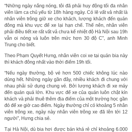
“Những ngày nắng nóng, tôi đã phải huy động tối đa nhân
viên làm ca chủ yếu từ 18h hàng ngày. Có lẽ vất vả nhất là
nhân viên trông giữ xe cho khách, lượng khách đến quán
đông mà khu vực để xe lại hạn chế. Thế nên, nhân viên
phải điều tiết xe rất vất vả chưa kể nhiệt độ Hà Nội sau 19h
vẫn oi nóng và luôn trên mức hơn 30 độ C”, anh Minh
Trung cho biết.
Theo Phạm Quyết Hưng, nhân viên coi xe tại quán bia này
thì khách đông nhất vào thời điểm 19h tối.
“Nếu ngày thường, bộ vé hơn 500 chiếc không lúc nào
dùng hết. Những ngày gần đây, nhiều khách đi chung với
nhau phải sử dụng chung vé. Bởi lượng khách đi xe máy
đến quán quá lớn. Khu vực để xe của quán luôn chật kín
khách và phải thuê thêm địa điểm của một trường học gần
đó để xe giờ cao điểm. Ngày thường chỉ có khoảng 5 nhân
viên trông xe, ngày này nhân viên trông xe đã lên tới 12
người”, Hưng chia sẻ.
Tại Hà Nội, dù bia hơi được bán khá rẻ chỉ khoảng 6.000