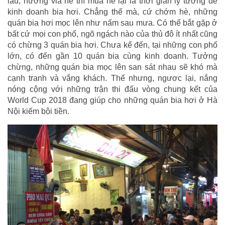
lẩu, nướng vỉa hè thì mùa hè lại là thời gian lý tưởng để
kinh doanh bia hơi. Chẳng thế mà, cứ chớm hè, những
quán bia hơi mọc lên như nấm sau mưa. Có thể bắt gặp ở
bất cứ mọi con phố, ngõ ngách nào của thủ đô ít nhất cũng
có chừng 3 quán bia hơi. Chưa kể đến, tại những con phố
lớn, có đến gần 10 quán bia cùng kinh doanh. Tưởng
chừng, những quán bia mọc lên san sát nhau sẽ khó mà
cạnh tranh và vắng khách. Thế nhưng, ngươc lại, nắng
nóng cộng với những trận thi đấu vòng chung kết của
World Cup 2018 đang giúp cho những quán bia hơi ở Hà
Nội kiếm bội tiền.