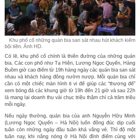
Khu phố cổ những quán bia san sát nhau hút khách kiếm
bội tiền. Ảnh HD.
Có lẽ, khu phố cổ chính là thiên đường của những quán
bia. Các con phố như Tạ Hiện, Lương Ngọc Quyến, Hàng
Buồm giờ cao điểm từ 19h hàng ngày các quán bia san sát
nhau và khách hàng đông nườm nượp. Mỗi quán bia chỉ
cần có một chiếc màn hình ti vi để giúp các “thượng đế”
xem bóng đá các khung giờ từ 19h đến 21 giờ và sau 22h
là mang lại doanh thu vài chục triệu thậm chí cả trăm triệu
mỗi ngày.
Nếu ngày thường, quán bia của anh Nguyễn Hữu Minh
(Lương Ngọc Quyến – Hà Nội) luôn đông đúc dịp cuối
tuần còn những ngày đầu tuần khá vắng vẻ. Thì độ một
tuần nay, khi nắng nóng ở Hà Nội đỉnh điểm cùng với