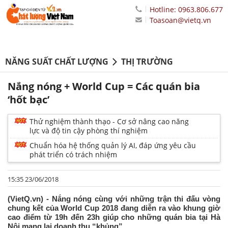
Hotline: 0963.806.677
Toasoan@vietq.vn
NĂNG SUẤT CHẤT LƯỢNG
THỊ TRƯỜNG
Nắng nóng + World Cup = Các quán bia
‘hốt bạc’
Thử nghiệm thành thạo - Cơ sở nâng cao năng
lực và độ tin cậy phòng thí nghiệm
Chuẩn hóa hệ thống quản lý AI, đáp ứng yêu cầu
phát triển có trách nhiệm
15:35 23/06/2018
(VietQ.vn) - Nắng nóng cùng với những trận thi đấu vòng
chung kết của World Cup 2018 đang diễn ra vào khung giờ
cao điểm từ 19h đến 23h giúp cho những quán bia tại Hà
Nội mang lại doanh thu “khủng”.