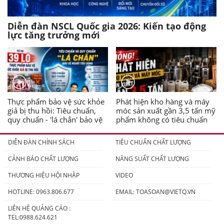
Diễn đàn NSCL Quốc gia 2026: Kiến tạo động
lực tăng trưởng mới
Thực phẩm bảo vệ sức khỏe
Phát hiện kho hàng và máy
giả bị thu hồi: Tiêu chuẩn,
móc sản xuất gần 3,5 tấn mỹ
quy chuẩn - 'lá chắn' bảo vệ
phẩm không có tiêu chuẩn
người tiêu dùng
DIỄN ĐÀN CHÍNH SÁCH
TIÊU CHUẨN CHẤT LƯỢNG
CẢNH BÁO CHẤT LƯỢNG
NĂNG SUẤT CHẤT LƯỢNG
THƯƠNG HIỆU HỘI NHẬP
VIDEO
HOTLINE: 0963.806.677
EMAIL:
TOASOAN@VIETQ.VN
LIÊN HỆ QUẢNG CÁO :
TEL:0988.624.621