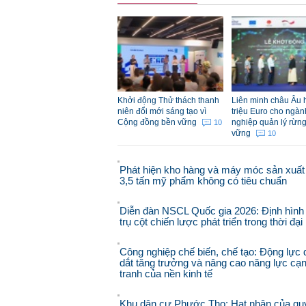
Khởi động Thử thách thanh
Liên minh châu Âu h
niên đổi mới sáng tạo vì
triệu Euro cho ngà
Cộng đồng bền vững
nghiệp quản lý rừn
10
vững
10
Phát hiện kho hàng và máy móc sản xuất
3,5 tấn mỹ phẩm không có tiêu chuẩn
Diễn đàn NSCL Quốc gia 2026: Định hình
trụ cột chiến lược phát triển trong thời đạ
Công nghiệp chế biến, chế tạo: Động lực 
dắt tăng trưởng và nâng cao năng lực cạ
tranh của nền kinh tế
Khu dân cư Phước Thọ: Hạt nhân của qu