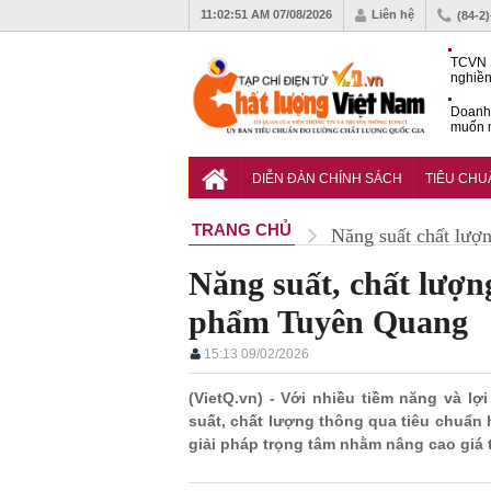
11:02:52 AM
07/08/2026
Liên hệ
(84-2
TCVN 
nghiền
Doanh
muốn m
Nam
Tiêu c
nghiệp
DIỄN ĐÀN CHÍNH SÁCH
TIÊU CH
TRANG CHỦ
Năng suất chất lượ
Năng suất, chất lượn
phẩm Tuyên Quang
15:13 09/02/2026
(VietQ.vn) - Với nhiều tiềm năng và l
suất, chất lượng thông qua tiêu chuẩn
giải pháp trọng tâm nhằm nâng cao giá 