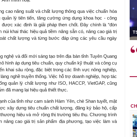
âng cao năng suất và chất lượng thông qua việc chuẩn hóa
g quản lý tiên tiến, tăng cường ứng dụng khoa học - công
 được xác định là giải pháp then chốt. Đây chính là “đòn
ó Viện trưởng
núi khai thác hiệu quả tiềm năng sẵn có, nâng cao giá trị
T
soát chất lượng và từng bước đáp ứng các yêu cầu ngày
ệc phải làm
Việc sử dụng hiệu quả chính
và trên thực tế
sách tài khóa không chỉ mang ý
 nghệ và đổi mới sáng tạo trên địa bàn tỉnh Tuyên Quang
 hành như tăng
nghĩa hỗ trợ ngắn hạn mà còn
mô hình áp dụng tiêu chuẩn, quy chuẩn kỹ thuật và công cụ
a học công
đóng vai trò tạo nền tảng cho
iển khai sâu rộng, đặc biệt trong các lĩnh vực nông nghiệp,
 các cơ chế
tăng trưởng bền vững dài hạn.
n làng nghề truyền thống. Việc hỗ trợ doanh nghiệp, hợp tác
i mới sáng tạo,
hống quản lý chất lượng như ISO, HACCP, VietGAP, cũng
m đã mang lại hiệu quả thiết thực.
ạnh của tỉnh như cam sành Hàm Yên, chè Shan tuyết, mật
CH
c xây dựng tiêu chuẩn chất lượng, đăng ký bảo hộ, cấp
thương hiệu và mở rộng thị trường tiêu thụ. Chương trình
 nâng cao giá trị sản phẩm địa phương, tạo việc làm và