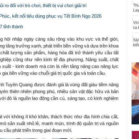
ro đối với trò chơi, thiết bị vui chơi giải trí
Thu
Lay
húc, kết nối tiêu dùng phục vụ Tết Bính Ngọ 2026
Vin
7 tỉnh thành
ca 
g hội nhập ngày càng sâu rộng vào khu vực và thế giới,
Sản
kiể
g tăng trưởng xanh, phát triển bền vững và dựa trên khoa
chất lượng sản phẩm, hàng hóa đã trở thành yêu cầu tất
ghiệp cũng như nền kinh tế địa phương. Năng suất, chất
n xuất - kinh doanh mà còn là nền tảng nâng cao năng lực
am gia bền vững vào chuỗi giá trị quốc gia và toàn cầu.
ỉnh Tuyên Quang được đánh giá là vùng đất giàu tiềm năng
nguyên thiên nhiên phong phú, nhiều sản vật đặc hữu và bản
ới đó là nguồn lao động cần cù, sáng tạo, có kinh nghiệm
 với không ít khó khăn, thách thức như địa hình chia cắt,
 mô sản xuất nhỏ lẻ, manh mún, trình độ quản trị và nguồn
cầu phát triển trong giai đoạn mới.