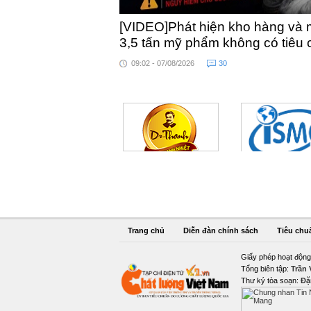
[VIDEO]Phát hiện kho hàng và 
3,5 tấn mỹ phẩm không có tiêu
09:02 - 07/08/2026
30
Trang chủ
Diễn đàn chính sách
Tiêu chu
Giấy phép hoạt động
Tổng biên tập:
Trần
Thư ký tòa soạn:
Đặ