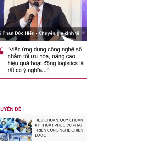
Ông Hoàng Quang Phòn
S Phan Đức Hiếu - Chuyên gia kinh tế
VCCI
"Việc ứng dụng công nghệ số
""Theo tôi, cần 
nhằm tối ưu hóa, nâng cao
gốc rễ về nhận
hiệu quả hoạt động logistics là
nghiệp cần coi
rất có ý nghĩa..."
động hài hoà là
triển..."
UYÊN ĐỀ
TIÊU CHUẨN, QUY CHUẨN
KỸ THUẬT PHỤC VỤ PHÁT
TRIỂN CÔNG NGHỆ CHIẾN
LƯỢC