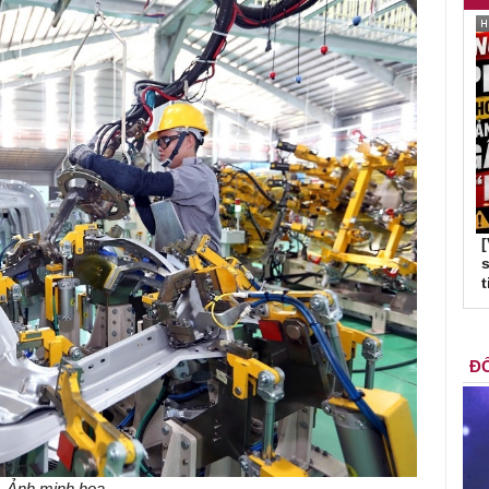
s
t
ĐỐ
Ảnh minh hoạ.