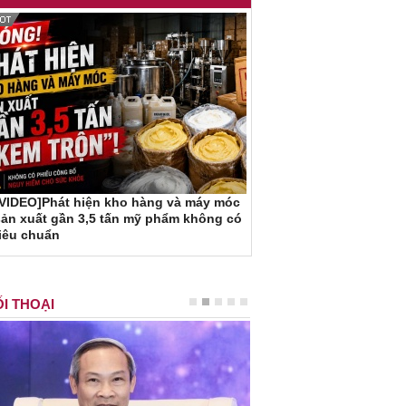
[VIDEO]Phát hiện kho hàng và máy móc
ản xuất gần 3,5 tấn mỹ phẩm không có
iêu chuẩn
I THOẠI