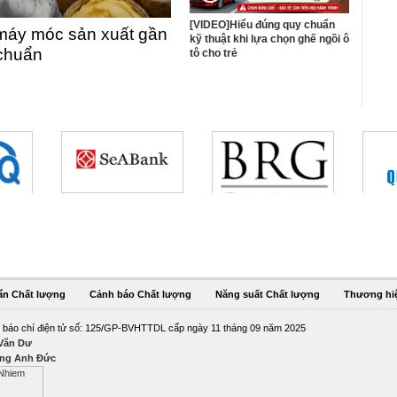
[VIDEO]Hiểu đúng quy chuẩn
máy móc sản xuất gần
kỹ thuật khi lựa chọn ghế ngồi ô
 chuẩn
tô cho trẻ
ẩn Chất lượng
Cảnh báo Chất lượng
Năng suất Chất lượng
Thương hi
 báo chí điện tử số: 125/GP-BVHTTDL cấp ngày 11 tháng 09 năm 2025
 Văn Dư
ng Anh Đức