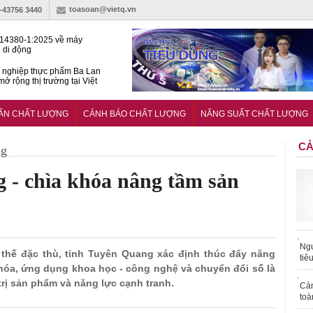
toasoan@vietq.vn
)-43756 3440
14380-1:2025 về máy
 di động
 nghiệp thực phẩm Ba Lan
ở rộng thị trường tại Việt
huẩn quốc gia hỗ trợ doanh
 chinh phục thị trường halal
UẨN CHẤT LƯỢNG
CẢNH BÁO CHẤT LƯỢNG
NĂNG SUẤT CHẤT LƯỢNG
CẢ
ng
g - chìa khóa nâng tầm sản
Ngư
ợi thế đặc thù, tỉnh Tuyên Quang xác định thúc đẩy năng
tiê
 hóa, ứng dụng khoa học - công nghệ và chuyển đổi số là
trị sản phẩm và năng lực cạnh tranh.
Cả
toà