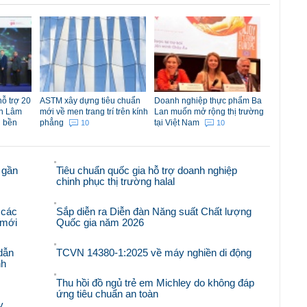
ỗ trợ 20
ASTM xây dựng tiêu chuẩn
Doanh nghiệp thực phẩm Ba
nh Lâm
mới về men trang trí trên kính
Lan muốn mở rộng thị trường
g bền
phẳng
tại Việt Nam
10
10
 gần
Tiêu chuẩn quốc gia hỗ trợ doanh nghiệp
chinh phục thị trường halal
 các
Sắp diễn ra Diễn đàn Năng suất Chất lượng
i mới
Quốc gia năm 2026
dẫn
TCVN 14380-1:2025 về máy nghiền di động
nh
Thu hồi đồ ngủ trẻ em Michley do không đáp
ứng tiêu chuẩn an toàn
y