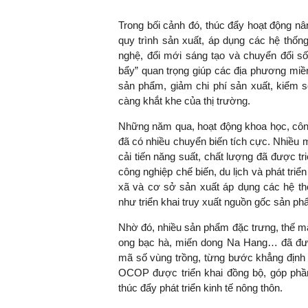
Trong bối cảnh đó, thúc đẩy hoạt động n
quy trình sản xuất, áp dụng các hệ thốn
nghệ, đổi mới sáng tạo và chuyển đổi số
TS. Nguyễn Đức Độ - Ph
bẩy” quan trọng giúp các địa phương miền 
Viện Kinh tế Tài chính
sản phẩm, giảm chi phí sản xuất, kiểm 
càng khắt khe của thị trường.
"Có rất nhiều vi
ngay từ bây giờ 
Những năm qua, hoạt động khoa học, công
đang được tiến
đã có nhiều chuyển biến tích cực. Nhiều 
đầu tư cho kho
cải tiến năng suất, chất lượng đã được tr
nghệ; ban hành
công nghiệp chế biến, du lịch và phát triể
khuyến khích đổ
xã và cơ sở sản xuất áp dụng các hệ t
khởi nghiệp..."
như triển khai truy xuất nguồn gốc sản phẩ
Nhờ đó, nhiều sản phẩm đặc trưng, thế m
ong bạc hà, miến dong Na Hang… đã đượ
mã số vùng trồng, từng bước khẳng định 
OCOP được triển khai đồng bộ, góp phần
thúc đẩy phát triển kinh tế nông thôn.