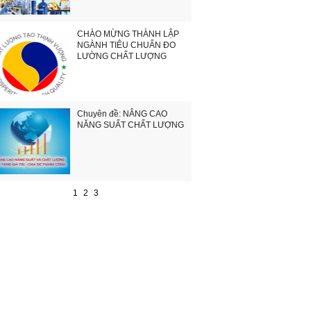
CHÀO MỪNG THÀNH LẬP
NGÀNH TIÊU CHUẨN ĐO
LƯỜNG CHẤT LƯỢNG
Chuyên đề: NÂNG CAO
NĂNG SUẤT CHẤT LƯỢNG
1
2
3