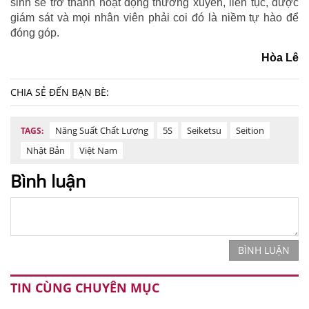
sinh sẽ trở thành hoạt động thường xuyên, liên tục, được
giám sát và mọi nhân viên phải coi đó là niềm tự hào để
đóng góp.
Hòa Lê
CHIA SẺ ĐẾN BẠN BÈ:
Năng Suất Chất Lượng
5S
Seiketsu
Seition
TAGS:
Nhật Bản
Việt Nam
Bình luận
BÌNH LUẬN
TIN CÙNG CHUYÊN MỤC