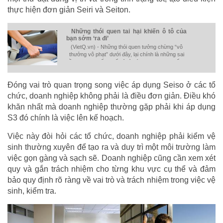
thực hiện đơn giản Seiri và Seiton.
Những thói quen tai hại khiến ô tô của
bạn sớm ‘ra đi’
(VietQ.vn) - Những thói quen tưởng chừng “vô
thưởng vô phạt” dưới đây, lại chính là những sai
lầm tai hại khiến chiếc ô tô của bạn nhanh xuống
cấp.
Đóng vai trò quan trọng song việc áp dụng Seiso ở các tổ
chức, doanh nghiệp không phải là điều đơn giản. Điều khó
khăn nhất mà doanh nghiệp thường gặp phải khi áp dụng
S3 đó chính là việc lên kế hoạch.
Việc này đòi hỏi các tổ chức, doanh nghiệp phải kiểm vệ
sinh thường xuyên để tạo ra và duy trì một môi trường làm
việc gọn gàng và sạch sẽ. Doanh nghiệp cũng cần xem xét
quy và gắn trách nhiệm cho từng khu vực cụ thể và đảm
bảo quy định rõ ràng về vai trò và trách nhiệm trong việc vệ
sinh, kiểm tra.