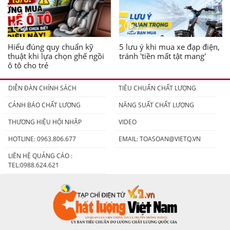
Hiểu đúng quy chuẩn kỹ
5 lưu ý khi mua xe đạp điện,
thuật khi lựa chọn ghế ngồi
tránh 'tiền mất tật mang'
ô tô cho trẻ
DIỄN ĐÀN CHÍNH SÁCH
TIÊU CHUẨN CHẤT LƯỢNG
CẢNH BÁO CHẤT LƯỢNG
NĂNG SUẤT CHẤT LƯỢNG
THƯƠNG HIỆU HỘI NHẬP
VIDEO
HOTLINE: 0963.806.677
EMAIL:
TOASOAN@VIETQ.VN
LIÊN HỆ QUẢNG CÁO :
TEL:0988.624.621